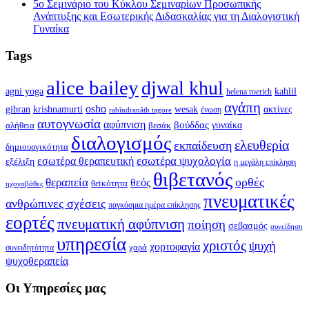
5ο Σεμινάριο του Κύκλου Σεμιναρίων Προσωπικής
Ανάπτυξης και Εσωτερικής Διδασκαλίας για τη Διαλογιστική
Γυναίκα
Tags
alice bailey
djwal khul
agni yoga
kahlil
helena roerich
αγάπη
osho
krishnamurti
gibran
wesak
ακτίνες
ένωση
rabîndranâth tagore
αυτογνωσία
αφύπνιση
βούδδας
γυναίκα
αλήθεια
βεσάκ
διαλογισμός
ελευθερία
εκπαίδευση
δημιουργικότητα
εσωτέρα ψυχολογία
εσωτέρα θεραπευτική
εξέλιξη
η μεγάλη επίκληση
θιβετανός
ορθές
θεραπεία
θεός
θεϊκότητα
ηχογαβάθες
πνευματικές
ανθρώπινες σχέσεις
παγκόσμια ημέρα επίκλησης
εορτές
πνευματική αφύπνιση
ποίηση
σεβασμός
συνείδηση
υπηρεσία
χριστός
ψυχή
χορτοφαγία
συνειδητότητα
χαρά
ψυχοθεραπεία
Οι Υπηρεσίες μας