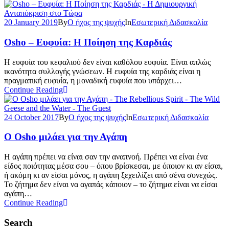
20 January 2019
By
Ο ήχος της ψυχής
In
Εσωτερική Διδασκαλία
Osho – Ευφυία: Η Ποίηση της Καρδιάς
Η ευφυία του κεφαλιού δεν είναι καθόλου ευφυία. Είναι απλώς
ικανότητα συλλογής γνώσεων. Η ευφυία της καρδιάς είναι η
πραγματική ευφυία, η μοναδική ευφυία που υπάρχει…
Continue Reading
24 October 2017
By
Ο ήχος της ψυχής
In
Εσωτερική Διδασκαλία
Ο Osho μιλάει για την Αγάπη
Η αγάπη πρέπει να είναι σαν την αναπνοή. Πρέπει να είναι ένα
είδος ποιότητας μέσα σου – όπου βρίσκεσαι, με όποιον κι αν είσαι,
ή ακόμη κι αν είσαι μόνος, η αγάπη ξεχειλίζει από σένα συνεχώς.
Το ζήτημα δεν είναι να αγαπάς κάποιον – το ζήτημα είναι να είσαι
αγάπη…
Continue Reading
Search