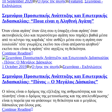
10 September 2020
By
Ο ήχος της ψυχής
In
Featured
,
Σεμινάρια -
Εκδηλώσεις
Σεμινάριο Προσωπικής Ανάπτυξης και Εσωτερικής
Διδασκαλίας: “Ποια είναι η Αληθινή Αγάπη”
Όταν είσαι αγάπη’ όταν όλη σου η ύπαρξη είναι αγάπη’ όταν
ακτινοβολείς όλο και περισσότερο αγάπη που πηγάζει βαθιά μέσα
από το κέντρο της καρδιάς’ τότε ανθίζει μέσα σου η αγάπη σαν
λουλούδι’ τότε γνωρίζεις εκείνο που είναι απέραντα αληθινό’
εκείνο που είναι η αγάπη’ τότε αγγίζεις τη θεϊκότητα.
Continue Reading
1 October 2019
By
Ο ήχος της ψυχής
In
Σεμινάρια - Εκδηλώσεις
Σεμινάριο Προσωπικής Ανάπτυξης και Εσωτερικής
Διδασκαλίας: “Πόνος – Ο Μεγάλος Δάσκαλος”
Ο πόνος είναι ο δρόμος της εξέλιξης της ανθρωπότητας και του
πλανήτη’ είναι ο δρόμος της μετουσίωσης και της απελευθέρωσης’
είναι η πορεία για να φτάσουμε τη θεϊκότητα και ο μεγάλος
δάσκαλος για όλους μας.
Continue Reading