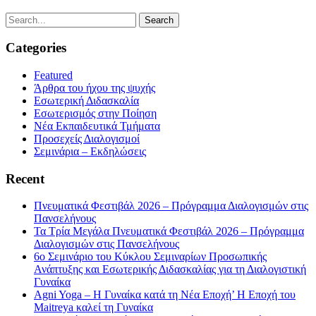
Categories
Featured
Άρθρα του ήχου της ψυχής
Εσωτερική Διδασκαλία
Εσωτερισμός στην Ποίηση
Νέα Εκπαιδευτικά Τμήματα
Προσεχείς Διαλογισμοί
Σεμινάρια – Εκδηλώσεις
Recent
Πνευματικά Φεστιβάλ 2026 – Πρόγραμμα Διαλογισμών στις
Πανσελήνους
Τα Τρία Μεγάλα Πνευματικά Φεστιβάλ 2026 – Πρόγραμμα
Διαλογισμών στις Πανσελήνους
6ο Σεμινάριο του Κύκλου Σεμιναρίων Προσωπικής
Ανάπτυξης και Εσωτερικής Διδασκαλίας για τη Διαλογιστική
Γυναίκα
Agni Yoga – Η Γυναίκα κατά τη Νέα Εποχή’ Η Εποχή του
Maitreya καλεί τη Γυναίκα