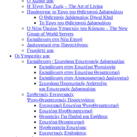
Ο Χώρος μας
Η Τέχνη Της Ζωής – The Art of Living
Προάγοντας το Έργο του Θιβετανού Διδασκάλου
Ο Θιβετανός Διδάσκαλος Djwal Khul
Το Έργο του Θιβετανού Διδασκάλου
Ο Νέος Όμιλος Υπηρετών του Κόσμου – The New
Group of World Servers
Εκπαίδευση στη Νέα Εποχή
Διαλογισμοί στις Πανσελήνους
Γνωρίστε μας
Οι Υπηρεσίες μας
Εκπαίδευση / Σεμινάρια Εσωτερικής Διδασκαλίας
Εκπαίδευση στην Εσωτέρα Ψυχολογία
Εκπαίδευση στην Εσωτέρα Θεραπευτική
Εκπαίδευση στον Αποκρυφιστικό Διαλογισμό
Σεμινάρια Προσωπικής Ανάπτυξης
και Εσωτερικής Διδασκαλίας
Συνθετικές Ενεργειακές
Ψυχο-Θεραπευτικές Προσεγγίσεις
Ενεργειακή Εσωτέρα ΨυχοΘεραπευτική
Εσωτέρα ΗχοΘεραπευτική
Θεραπείες Για Παιδιά και Εφήβους
Εσωτέρα Θεραπευτική
Ηχοθεραπεία Εσωτέρας
Ευεργετικές Επιδράσεις