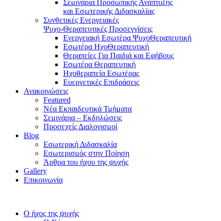
Σεμινάρια Προσωπικής Ανάπτυξης
και Εσωτερικής Διδασκαλίας
Συνθετικές Ενεργειακές
Ψυχο-Θεραπευτικές Προσεγγίσεις
Ενεργειακή Εσωτέρα ΨυχοΘεραπευτική
Εσωτέρα ΗχοΘεραπευτική
Θεραπείες Για Παιδιά και Εφήβους
Εσωτέρα Θεραπευτική
Ηχοθεραπεία Εσωτέρας
Ευεργετικές Επιδράσεις
Ανακοινώσεις
Featured
Νέα Εκπαιδευτικά Τμήματα
Σεμινάρια – Εκδηλώσεις
Προσεχείς Διαλογισμοί
Blog
Εσωτερική Διδασκαλία
Εσωτερισμός στην Ποίηση
Άρθρα του ήχου της ψυχής
Gallery
Επικοινωνία
Ο ήχος της ψυχής