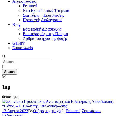
Ανακοινώσεις
Featured
Νέα Εκπαιδευτικά Τμήματα
Σεμινάρια – Εκδηλώσεις
Προσεχείς Διαλογισμοί
Blog
Εσωτερική Διδασκαλία
Εσωτερισμός στην Ποίηση
Άρθρα του ήχου της ψυχής
Gallery
Επικοινωνία
Tag
θεϊκότητα
13 August 2023
By
Ο ήχος της ψυχής
In
Featured
,
Σεμινάρια -
Εκδηλώσεις