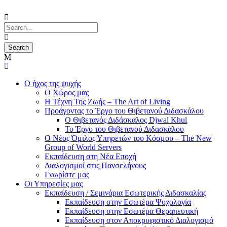
Ο ήχος της ψυχής
Ο Χώρος μας
Η Τέχνη Της Ζωής – The Art of Living
Προάγοντας το Έργο του Θιβετανού Διδασκάλου
Ο Θιβετανός Διδάσκαλος Djwal Khul
Το Έργο του Θιβετανού Διδασκάλου
Ο Νέος Όμιλος Υπηρετών του Κόσμου – The New
Group of World Servers
Εκπαίδευση στη Νέα Εποχή
Διαλογισμοί στις Πανσελήνους
Γνωρίστε μας
Οι Υπηρεσίες μας
Εκπαίδευση / Σεμινάρια Εσωτερικής Διδασκαλίας
Εκπαίδευση στην Εσωτέρα Ψυχολογία
Εκπαίδευση στην Εσωτέρα Θεραπευτική
Εκπαίδευση στον Αποκρυφιστικό Διαλογισμό