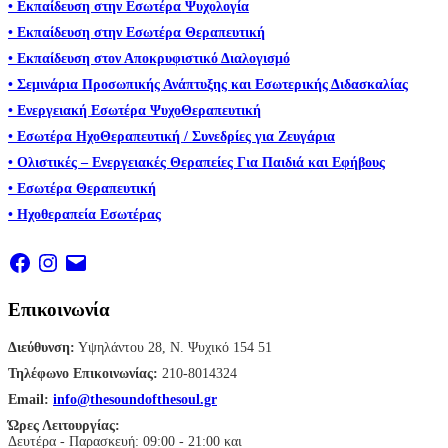
• Εκπαίδευση στην Εσωτέρα Ψυχολογία
• Εκπαίδευση στην Εσωτέρα Θεραπευτική
• Εκπαίδευση στον Αποκρυφιστικό Διαλογισμό
• Σεμινάρια Προσωπικής Ανάπτυξης και Εσωτερικής Διδασκαλίας
• Ενεργειακή Εσωτέρα ΨυχοΘεραπευτική
• Εσωτέρα ΗχοΘεραπευτική / Συνεδρίες για Ζευγάρια
• Ολιστικές – Ενεργειακές Θεραπείες Για Παιδιά και Εφήβους
• Εσωτέρα Θεραπευτική
• Ηχοθεραπεία Εσωτέρας
Facebook
Instagram
Email
Επικοινωνία
Διεύθυνση:
Υψηλάντου 28, Ν. Ψυχικό 154 51
Τηλέφωνο Επικοινωνίας:
210-8014324
Email:
info@thesoundofthesoul.gr
Ώρες Λειτουργίας:
Δευτέρα - Παρασκευή: 09:00 - 21:00 και