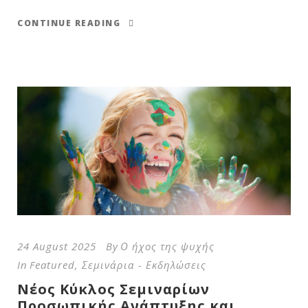
CONTINUE READING
24 August 2025
By
Ο ήχος της ψυχής
In
Featured
,
Σεμινάρια - Εκδηλώσεις
Νέος Κύκλος Σεμιναρίων
Προσωπικής Ανάπτυξης και