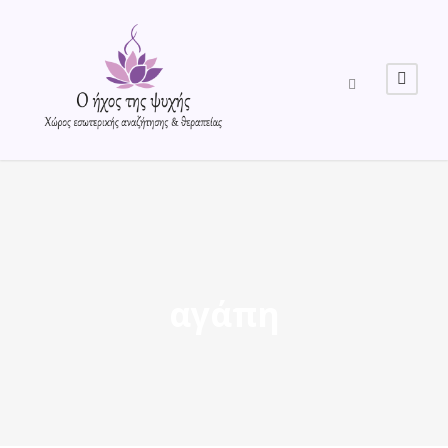
αγάπη