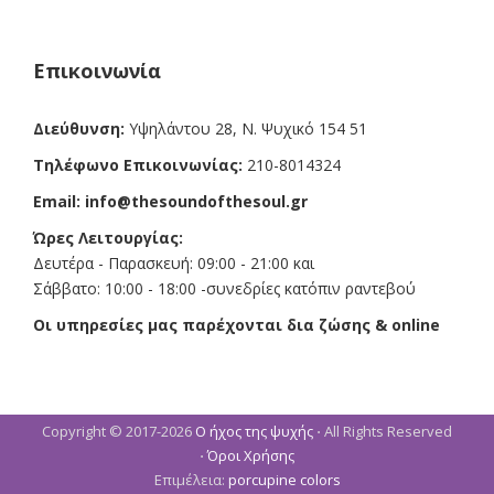
b
a
l
o
g
o
r
k
a
Επικοινωνία
m
Διεύθυνση:
Υψηλάντου 28, Ν. Ψυχικό 154 51
Τηλέφωνο Επικοινωνίας:
210-8014324
Email:
info@thesoundofthesoul.gr
Ώρες Λειτουργίας:
Δευτέρα - Παρασκευή: 09:00 - 21:00 και
Σάββατο: 10:00 - 18:00 -συνεδρίες κατόπιν ραντεβού
Οι υπηρεσίες μας παρέχονται δια ζώσης & online
Copyright © 2017-2026
Ο ήχος της ψυχής
⋅ All Rights Reserved
⋅
Όροι Χρήσης
Επιμέλεια:
porcupine colors