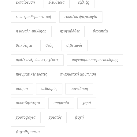
εκπαίδευση
ελευθερία
εξέλιξη
εσωτέρα θεραπευτική
εσωτέρα ψυχολογία
η μεγάλη επίκληση
ηχογαβάθες
θεραπεία
θεϊκότητα
θεός
θιβετανός
ορθές ανθρώπινες σχέσεις
παγκόσμια ημέρα επίκλησης
πνευματικές εορτές
πνευματική αφύπνιση
ποίηση
σεβασμός
συνείδηση
συνειδητότητα
υπηρεσία
χαρά
χορτοφαγία
χριστός
ψυχή
ψυχοθεραπεία