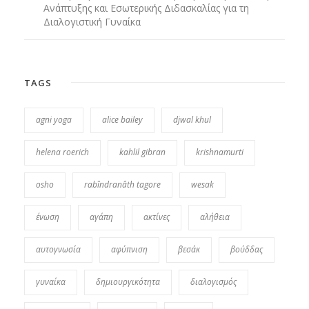
Ανάπτυξης και Εσωτερικής Διδασκαλίας για τη
Διαλογιστική Γυναίκα
TAGS
agni yoga
alice bailey
djwal khul
helena roerich
kahlil gibran
krishnamurti
osho
rabîndranâth tagore
wesak
ένωση
αγάπη
ακτίνες
αλήθεια
αυτογνωσία
αφύπνιση
βεσάκ
βούδδας
γυναίκα
δημιουργικότητα
διαλογισμός