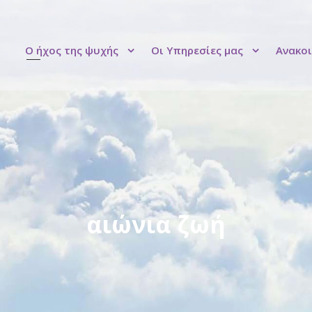
Ο ήχος της ψυχής
Οι Υπηρεσίες μας
Ανακοι
αιώνια ζωή