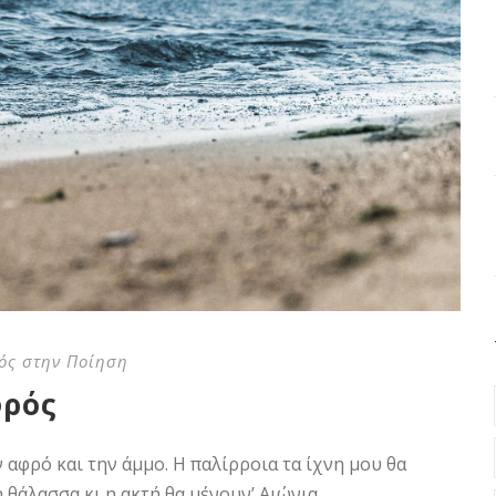
ός στην Ποίηση
φρός
ν αφρό και την άμμο. Η παλίρροια τα ίχνη μου θα
 θάλασσα κι η ακτή θα μένουν’ Αιώνια…