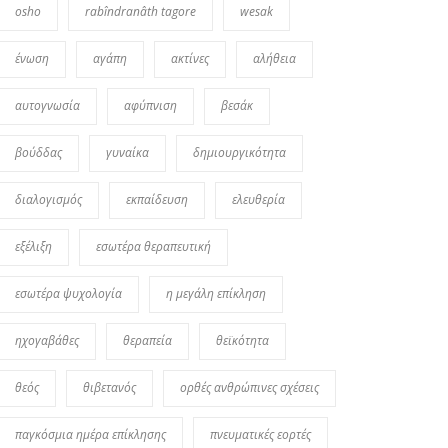
osho
rabîndranâth tagore
wesak
ένωση
αγάπη
ακτίνες
αλήθεια
αυτογνωσία
αφύπνιση
βεσάκ
βούδδας
γυναίκα
δημιουργικότητα
διαλογισμός
εκπαίδευση
ελευθερία
εξέλιξη
εσωτέρα θεραπευτική
εσωτέρα ψυχολογία
η μεγάλη επίκληση
ηχογαβάθες
θεραπεία
θεϊκότητα
θεός
θιβετανός
ορθές ανθρώπινες σχέσεις
παγκόσμια ημέρα επίκλησης
πνευματικές εορτές