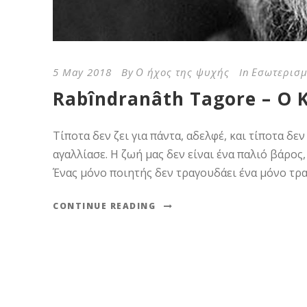
5 May 2018
By
Ο ήχος της ψυχής
In
Εσωτερισμ
Rabîndranâth Tagore – Ο
Τίποτα δεν ζει για πάντα, αδελφέ, και τίποτα δε
αγαλλίασε. Η ζωή μας δεν είναι ένα παλιό βάρος,
Ένας μόνο ποιητής δεν τραγουδάει ένα μόνο τρ
CONTINUE READING