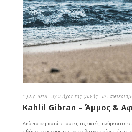
1 July 2018
By
Ο ήχος της ψυχής
In
Εσωτερισμ
Kahlil Gibran – Άμμος & Α
Αιώνια περπατώ σ’ αυτές τις ακτές, ανάμεσα στο
σβήσει, ο άνεμος τον αφρό θα σκορπίσει, όμως η