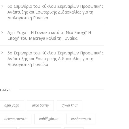
6ο Σεμινάριο του Κύκλου Σεμιναρίων Προσωπικής
Ανάπτυξης και Εσωτερικής Διδασκαλίας για τη
Διαλογιστική Γυναίκα
Agni Yoga – Η Γυναίκα κατά τη Νέα Εποχή’ Η
Εποχή του Maitreya καλεί τη Γυναίκα
5ο Σεμινάριο του Κύκλου Σεμιναρίων Προσωπικής
Ανάπτυξης και Εσωτερικής Διδασκαλίας για τη
Διαλογιστική Γυναίκα
TAGS
agni yoga
alice bailey
djwal khul
helena roerich
kahlil gibran
krishnamurti