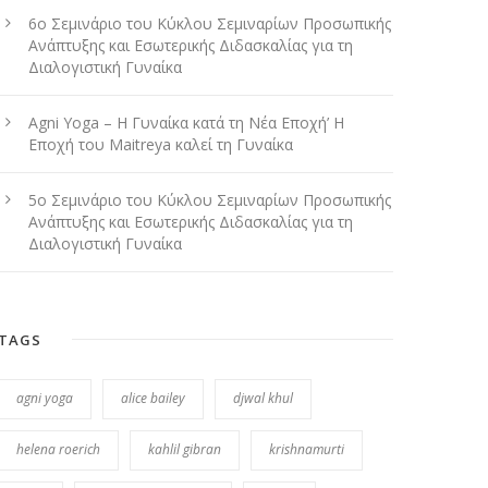
6ο Σεμινάριο του Κύκλου Σεμιναρίων Προσωπικής
Ανάπτυξης και Εσωτερικής Διδασκαλίας για τη
Διαλογιστική Γυναίκα
Agni Yoga – Η Γυναίκα κατά τη Νέα Εποχή’ Η
Εποχή του Maitreya καλεί τη Γυναίκα
5ο Σεμινάριο του Κύκλου Σεμιναρίων Προσωπικής
Ανάπτυξης και Εσωτερικής Διδασκαλίας για τη
Διαλογιστική Γυναίκα
TAGS
agni yoga
alice bailey
djwal khul
helena roerich
kahlil gibran
krishnamurti