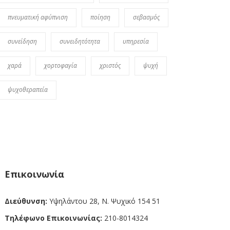
πνευματική αφύπνιση
ποίηση
σεβασμός
συνείδηση
συνειδητότητα
υπηρεσία
χαρά
χορτοφαγία
χριστός
ψυχή
ψυχοθεραπεία
Επικοινωνία
Διεύθυνση:
Υψηλάντου 28, Ν. Ψυχικό 154 51
Τηλέφωνο Επικοινωνίας:
210-8014324