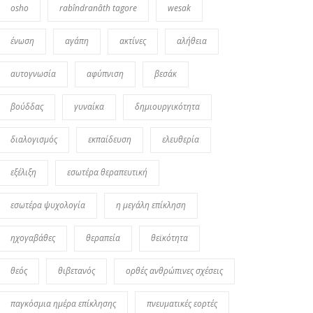
osho
rabîndranâth tagore
wesak
ένωση
αγάπη
ακτίνες
αλήθεια
αυτογνωσία
αφύπνιση
βεσάκ
βούδδας
γυναίκα
δημιουργικότητα
διαλογισμός
εκπαίδευση
ελευθερία
εξέλιξη
εσωτέρα θεραπευτική
εσωτέρα ψυχολογία
η μεγάλη επίκληση
ηχογαβάθες
θεραπεία
θεϊκότητα
θεός
θιβετανός
ορθές ανθρώπινες σχέσεις
παγκόσμια ημέρα επίκλησης
πνευματικές εορτές