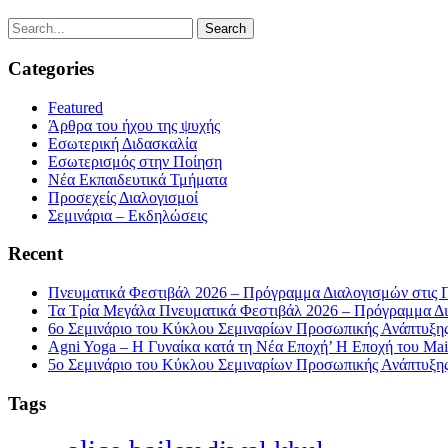
Categories
Featured
Άρθρα του ήχου της ψυχής
Εσωτερική Διδασκαλία
Εσωτερισμός στην Ποίηση
Νέα Εκπαιδευτικά Τμήματα
Προσεχείς Διαλογισμοί
Σεμινάρια – Εκδηλώσεις
Recent
Πνευματικά Φεστιβάλ 2026 – Πρόγραμμα Διαλογισμών στις 
Τα Τρία Μεγάλα Πνευματικά Φεστιβάλ 2026 – Πρόγραμμα Δι
6ο Σεμινάριο του Κύκλου Σεμιναρίων Προσωπικής Ανάπτυξης 
Agni Yoga – Η Γυναίκα κατά τη Νέα Εποχή’ Η Εποχή του Mait
5ο Σεμινάριο του Κύκλου Σεμιναρίων Προσωπικής Ανάπτυξης 
Tags