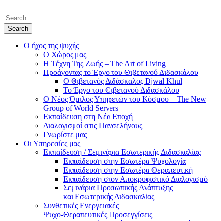
Ο ήχος της ψυχής
Ο Χώρος μας
Η Τέχνη Της Ζωής – The Art of Living
Προάγοντας το Έργο του Θιβετανού Διδασκάλου
Ο Θιβετανός Διδάσκαλος Djwal Khul
Το Έργο του Θιβετανού Διδασκάλου
Ο Νέος Όμιλος Υπηρετών του Κόσμου – The New
Group of World Servers
Εκπαίδευση στη Νέα Εποχή
Διαλογισμοί στις Πανσελήνους
Γνωρίστε μας
Οι Υπηρεσίες μας
Εκπαίδευση / Σεμινάρια Εσωτερικής Διδασκαλίας
Εκπαίδευση στην Εσωτέρα Ψυχολογία
Εκπαίδευση στην Εσωτέρα Θεραπευτική
Εκπαίδευση στον Αποκρυφιστικό Διαλογισμό
Σεμινάρια Προσωπικής Ανάπτυξης
και Εσωτερικής Διδασκαλίας
Συνθετικές Ενεργειακές
Ψυχο-Θεραπευτικές Προσεγγίσεις