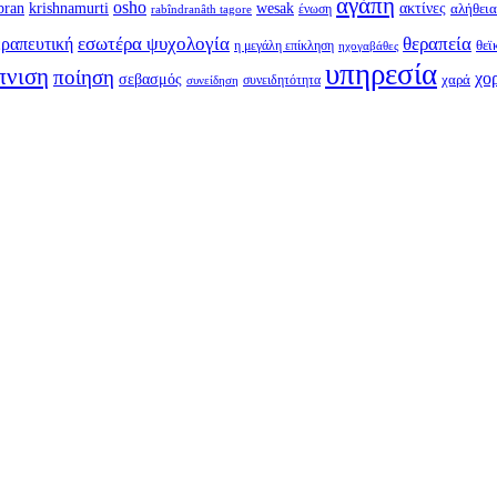
αγάπη
osho
krishnamurti
bran
wesak
ακτίνες
ένωση
αλήθεια
rabîndranâth tagore
εσωτέρα ψυχολογία
θεραπεία
ραπευτική
η μεγάλη επίκληση
θεϊ
ηχογαβάθες
υπηρεσία
πνιση
ποίηση
χο
σεβασμός
συνειδητότητα
χαρά
συνείδηση