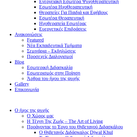
Ενεργειακή Εσωτέρα ΨυχοΘεραπευτική
Εσωτέρα ΗχοΘεραπευτική
Θεραπείες Για Παιδιά και Εφήβους
Εσωτέρα Θεραπευτική
Ηχοθεραπεία Εσωτέρας
Ευεργετικές Επιδράσεις
Ανακοινώσεις
Featured
Νέα Εκπαιδευτικά Τμήματα
Σεμινάρια – Εκδηλώσεις
Προσεχείς Διαλογισμοί
Blog
Εσωτερική Διδασκαλία
Εσωτερισμός στην Ποίηση
Άρθρα του ήχου της ψυχής
Gallery
Επικοινωνία
Ο ήχος της ψυχής
Ο Χώρος μας
Η Τέχνη Της Ζωής – The Art of Living
Προάγοντας το Έργο του Θιβετανού Διδασκάλου
Ο Θιβετανός Διδάσκαλος Djwal Khul