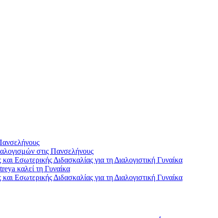
Πανσελήνους
αλογισμών στις Πανσελήνους
και Εσωτερικής Διδασκαλίας για τη Διαλογιστική Γυναίκα
reya καλεί τη Γυναίκα
και Εσωτερικής Διδασκαλίας για τη Διαλογιστική Γυναίκα