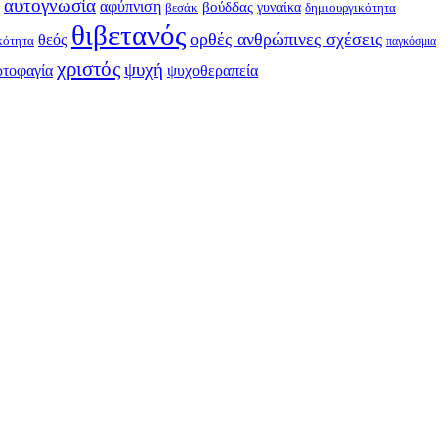
αυτογνωσία
αφύπνιση
βούδδας
γυναίκα
βεσάκ
δημιουργικότητα
θιβετανός
ορθές ανθρώπινες σχέσεις
θεός
κότητα
παγκόσμια
χριστός
ψυχή
ρτοφαγία
ψυχοθεραπεία