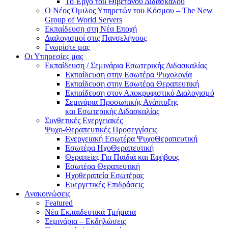
Το Έργο του Θιβετανού Διδασκάλου
Ο Νέος Όμιλος Υπηρετών του Κόσμου – The New
Group of World Servers
Εκπαίδευση στη Νέα Εποχή
Διαλογισμοί στις Πανσελήνους
Γνωρίστε μας
Οι Υπηρεσίες μας
Εκπαίδευση / Σεμινάρια Εσωτερικής Διδασκαλίας
Εκπαίδευση στην Εσωτέρα Ψυχολογία
Εκπαίδευση στην Εσωτέρα Θεραπευτική
Εκπαίδευση στον Αποκρυφιστικό Διαλογισμό
Σεμινάρια Προσωπικής Ανάπτυξης
και Εσωτερικής Διδασκαλίας
Συνθετικές Ενεργειακές
Ψυχο-Θεραπευτικές Προσεγγίσεις
Ενεργειακή Εσωτέρα ΨυχοΘεραπευτική
Εσωτέρα ΗχοΘεραπευτική
Θεραπείες Για Παιδιά και Εφήβους
Εσωτέρα Θεραπευτική
Ηχοθεραπεία Εσωτέρας
Ευεργετικές Επιδράσεις
Ανακοινώσεις
Featured
Νέα Εκπαιδευτικά Τμήματα
Σεμινάρια – Εκδηλώσεις