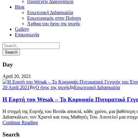
Προσεχείς Διαλογισμοί
Blog
Εσωτερική Διδασκαλία
Εσωτερισμός στην Ποίηση
Άρθρα του ήχου της ψυχής
Gallery
Επικοινωνία
Day
April 20, 2021
20 April 2021
By
Ο ήχος της ψυχής
In
Εσωτερική Διδασκαλία
Η Εορτή του Wesak – Το Κορυφαίο Πνευματικό Γεγο
Η στιγμή της Εορτής του Βεσάκ αποκτά, κάθε χρόνο, μια βαθύτερη σ
Διδασκάλων, τον Χριστό και τους Μαθητές Του. Αποτελεί μια στιγμή 
Continue Reading
Search