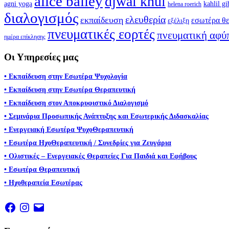
alice bailey
djwal khul
agni yoga
kahlil gi
helena roerich
διαλογισμός
ελευθερία
εκπαίδευση
εσωτέρα θε
εξέλιξη
πνευματικές εορτές
πνευματική αφύ
ημέρα επίκλησης
Οι Υπηρεσίες μας
• Εκπαίδευση στην Εσωτέρα Ψυχολογία
• Εκπαίδευση στην Εσωτέρα Θεραπευτική
• Εκπαίδευση στον Αποκρυφιστικό Διαλογισμό
• Σεμινάρια Προσωπικής Ανάπτυξης και Εσωτερικής Διδασκαλίας
• Ενεργειακή Εσωτέρα ΨυχοΘεραπευτική
• Εσωτέρα ΗχοΘεραπευτική / Συνεδρίες για Ζευγάρια
• Ολιστικές – Ενεργειακές Θεραπείες Για Παιδιά και Εφήβους
• Εσωτέρα Θεραπευτική
• Ηχοθεραπεία Εσωτέρας
Facebook
Instagram
Email