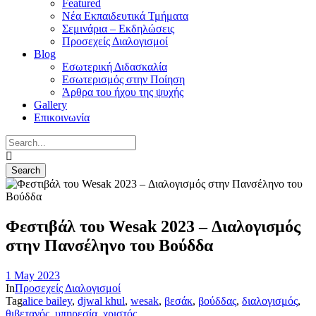
Featured
Νέα Εκπαιδευτικά Τμήματα
Σεμινάρια – Εκδηλώσεις
Προσεχείς Διαλογισμοί
Blog
Εσωτερική Διδασκαλία
Εσωτερισμός στην Ποίηση
Άρθρα του ήχου της ψυχής
Gallery
Επικοινωνία
Φεστιβάλ του Wesak 2023 – Διαλογισμός
στην Πανσέληνο του Βούδδα
1 May 2023
In
Προσεχείς Διαλογισμοί
Tag
alice bailey
,
djwal khul
,
wesak
,
βεσάκ
,
βούδδας
,
διαλογισμός
,
θιβετανός
,
υπηρεσία
,
χριστός