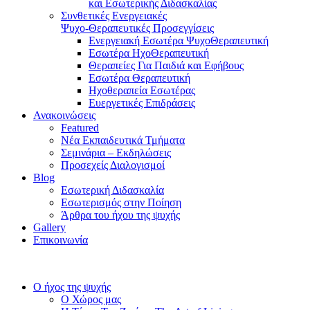
και Εσωτερικής Διδασκαλίας
Συνθετικές Ενεργειακές
Ψυχο-Θεραπευτικές Προσεγγίσεις
Ενεργειακή Εσωτέρα ΨυχοΘεραπευτική
Εσωτέρα ΗχοΘεραπευτική
Θεραπείες Για Παιδιά και Εφήβους
Εσωτέρα Θεραπευτική
Ηχοθεραπεία Εσωτέρας
Ευεργετικές Επιδράσεις
Ανακοινώσεις
Featured
Νέα Εκπαιδευτικά Τμήματα
Σεμινάρια – Εκδηλώσεις
Προσεχείς Διαλογισμοί
Blog
Εσωτερική Διδασκαλία
Εσωτερισμός στην Ποίηση
Άρθρα του ήχου της ψυχής
Gallery
Επικοινωνία
Ο ήχος της ψυχής
Ο Χώρος μας