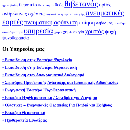
θιβετανός
ορθές
θεραπεία
θεός
θεϊκότητα
ηχογαβάθες
πνευματικές
ανθρώπινες σχέσεις
παγκόσμια ημέρα επίκλησης
εορτές
πνευματική αφύπνιση
ποίηση
σεβασμός
συνείδηση
υπηρεσία
χριστός
ψυχή
χορτοφαγία
συνειδητότητα
χαρά
ψυχοθεραπεία
Οι Υπηρεσίες μας
• Εκπαίδευση στην Εσωτέρα Ψυχολογία
• Εκπαίδευση στην Εσωτέρα Θεραπευτική
• Εκπαίδευση στον Αποκρυφιστικό Διαλογισμό
• Σεμινάρια Προσωπικής Ανάπτυξης και Εσωτερικής Διδασκαλίας
• Ενεργειακή Εσωτέρα ΨυχοΘεραπευτική
• Εσωτέρα ΗχοΘεραπευτική / Συνεδρίες για Ζευγάρια
• Ολιστικές – Ενεργειακές Θεραπείες Για Παιδιά και Εφήβους
• Εσωτέρα Θεραπευτική
• Ηχοθεραπεία Εσωτέρας