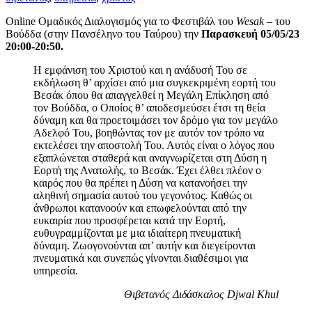
Online Ομαδικός Διαλογισμός για το Φεστιβάλ του
Wesak
– του
Βούδδα (στην Πανσέληνο του Ταύρου) την
Παρασκευή 05/05/23
20:00-20:50.
Η εμφάνιση του Χριστού και η ανάδυσή Του σε
εκδήλωση θ’ αρχίσει από μια συγκεκριμένη εορτή του
Βεσάκ όπου θα απαγγελθεί η Μεγάλη Επίκληση από
τον Βούδδα, ο Οποίος θ’ αποδεσμεύσει έτσι τη θεία
δύναμη και θα προετοιμάσει τον δρόμο για τον μεγάλο
Αδελφό Του, βοηθώντας τον με αυτόν τον τρόπο να
εκτελέσει την αποστολή Του. Αυτός είναι ο λόγος που
εξαπλώνεται σταθερά και αναγνωρίζεται στη Δύση η
Εορτή της Ανατολής, το Βεσάκ. Έχει έλθει πλέον ο
καιρός που θα πρέπει η Δύση να κατανοήσει την
αληθινή σημασία αυτού του γεγονότος. Καθώς οι
άνθρωποι κατανοούν και επωφελούνται από την
ευκαιρία που προσφέρεται κατά την Εορτή,
ευθυγραμμίζονται με μια ιδιαίτερη πνευματική
δύναμη. Ζωογονούνται απ’ αυτήν και διεγείρονται
πνευματικά και συνεπώς γίνονται διαθέσιμοι για
υπηρεσία.
Θιβετανός Διδάσκαλος Djwal Khul