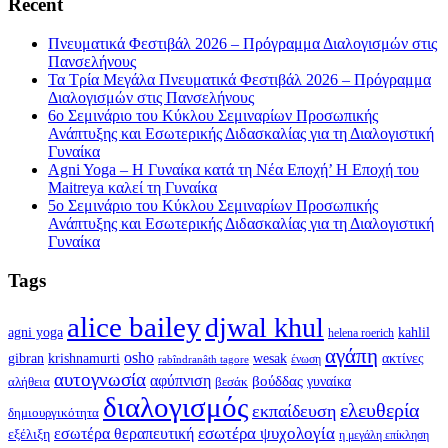
Recent
Πνευματικά Φεστιβάλ 2026 – Πρόγραμμα Διαλογισμών στις
Πανσελήνους
Τα Τρία Μεγάλα Πνευματικά Φεστιβάλ 2026 – Πρόγραμμα
Διαλογισμών στις Πανσελήνους
6ο Σεμινάριο του Κύκλου Σεμιναρίων Προσωπικής
Ανάπτυξης και Εσωτερικής Διδασκαλίας για τη Διαλογιστική
Γυναίκα
Agni Yoga – Η Γυναίκα κατά τη Νέα Εποχή’ Η Εποχή του
Maitreya καλεί τη Γυναίκα
5ο Σεμινάριο του Κύκλου Σεμιναρίων Προσωπικής
Ανάπτυξης και Εσωτερικής Διδασκαλίας για τη Διαλογιστική
Γυναίκα
Tags
alice bailey
djwal khul
agni yoga
kahlil
helena roerich
αγάπη
osho
krishnamurti
gibran
wesak
ακτίνες
ένωση
rabîndranâth tagore
αυτογνωσία
αφύπνιση
βούδδας
γυναίκα
αλήθεια
βεσάκ
διαλογισμός
ελευθερία
εκπαίδευση
δημιουργικότητα
εσωτέρα ψυχολογία
εσωτέρα θεραπευτική
εξέλιξη
η μεγάλη επίκληση