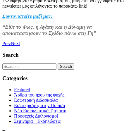
Ενδιαφέροντα Άρθρα Εσωτερισμού, μπορείτε να εγγραφείτε στο
newsletter μας επιλέγοντας το παρακάτω link!
Συντονιστείτε μαζί μας!
“Είθε το Φως, η Αγάπη και η Δύναμη να
αποκαταστήσουν το Σχέδιο πάνω στη Γη”
Prev
Next
Search
Categories
Featured
Άρθρα του ήχου της ψυχής
Εσωτερική Διδασκαλία
Εσωτερισμός στην Ποίηση
Νέα Εκπαιδευτικά Τμήματα
Προσεχείς Διαλογισμοί
Σεμινάρια – Εκδηλώσεις