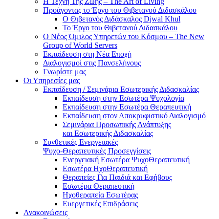
Η Τέχνη Της Ζωής – The Art of Living
Προάγοντας το Έργο του Θιβετανού Διδασκάλου
Ο Θιβετανός Διδάσκαλος Djwal Khul
Το Έργο του Θιβετανού Διδασκάλου
Ο Νέος Όμιλος Υπηρετών του Κόσμου – The New
Group of World Servers
Εκπαίδευση στη Νέα Εποχή
Διαλογισμοί στις Πανσελήνους
Γνωρίστε μας
Οι Υπηρεσίες μας
Εκπαίδευση / Σεμινάρια Εσωτερικής Διδασκαλίας
Εκπαίδευση στην Εσωτέρα Ψυχολογία
Εκπαίδευση στην Εσωτέρα Θεραπευτική
Εκπαίδευση στον Αποκρυφιστικό Διαλογισμό
Σεμινάρια Προσωπικής Ανάπτυξης
και Εσωτερικής Διδασκαλίας
Συνθετικές Ενεργειακές
Ψυχο-Θεραπευτικές Προσεγγίσεις
Ενεργειακή Εσωτέρα ΨυχοΘεραπευτική
Εσωτέρα ΗχοΘεραπευτική
Θεραπείες Για Παιδιά και Εφήβους
Εσωτέρα Θεραπευτική
Ηχοθεραπεία Εσωτέρας
Ευεργετικές Επιδράσεις
Ανακοινώσεις