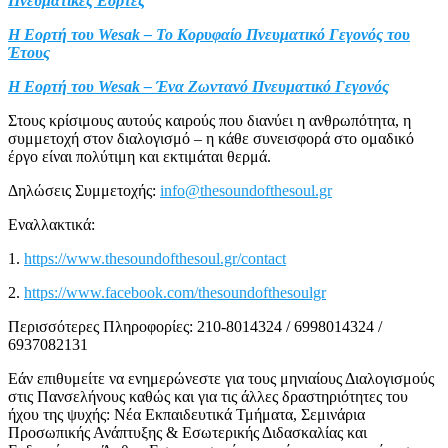
Πνευματικές Εορτές
Η Εορτή του Wesak – Το Κορυφαίο Πνευματικό Γεγονός του
Έτους
Η Εορτή του Wesak – Ένα Ζωντανό Πνευματικό Γεγονός
Στους κρίσιμους αυτούς καιρούς που διανύει η ανθρωπότητα, η
συμμετοχή στον διαλογισμό – η κάθε συνεισφορά στο ομαδικό
έργο είναι πολύτιμη και εκτιμάται θερμά.
Δηλώσεις Συμμετοχής:
info@thesoundofthesoul.gr
Εναλλακτικά:
1.
https://www.thesoundofthesoul.gr/contact
2.
https://www.facebook.com/thesoundofthesoulgr
Περισσότερες Πληροφορίες: 210-8014324 / 6998014324 /
6937082131
Εάν επιθυμείτε να ενημερώνεστε για τους μηνιαίους Διαλογισμούς
στις Πανσελήνους καθώς και για τις άλλες δραστηριότητες του
ήχου της ψυχής: Νέα Εκπαιδευτικά Τμήματα, Σεμινάρια
Προσωπικής Ανάπτυξης & Εσωτερικής Διδασκαλίας και