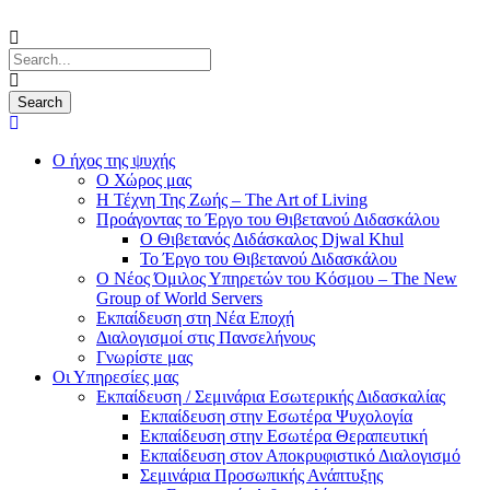
Ο ήχος της ψυχής
Ο Χώρος μας
Η Τέχνη Της Ζωής – The Art of Living
Προάγοντας το Έργο του Θιβετανού Διδασκάλου
Ο Θιβετανός Διδάσκαλος Djwal Khul
Το Έργο του Θιβετανού Διδασκάλου
Ο Νέος Όμιλος Υπηρετών του Κόσμου – The New
Group of World Servers
Εκπαίδευση στη Νέα Εποχή
Διαλογισμοί στις Πανσελήνους
Γνωρίστε μας
Οι Υπηρεσίες μας
Εκπαίδευση / Σεμινάρια Εσωτερικής Διδασκαλίας
Εκπαίδευση στην Εσωτέρα Ψυχολογία
Εκπαίδευση στην Εσωτέρα Θεραπευτική
Εκπαίδευση στον Αποκρυφιστικό Διαλογισμό
Σεμινάρια Προσωπικής Ανάπτυξης