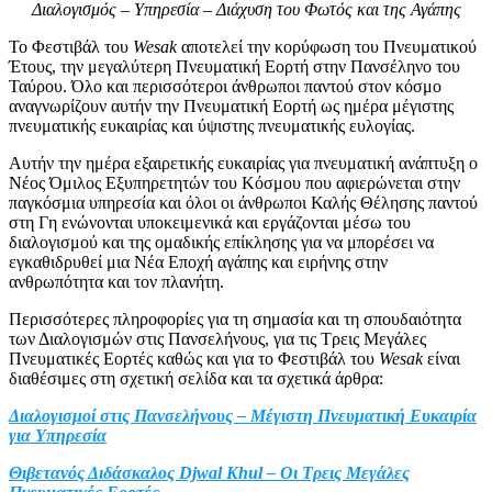
Διαλογισμός – Υπηρεσία – Διάχυση του Φωτός και της Αγάπης
Το Φεστιβάλ του
Wesak
αποτελεί την κορύφωση του Πνευματικού
Έτους, την μεγαλύτερη Πνευματική Εορτή στην Πανσέληνο του
Ταύρου. Όλο και περισσότεροι άνθρωποι παντού στον κόσμο
αναγνωρίζουν αυτήν την Πνευματική Εορτή ως ημέρα μέγιστης
πνευματικής ευκαιρίας και ύψιστης πνευματικής ευλογίας.
Αυτήν την ημέρα εξαιρετικής ευκαιρίας για πνευματική ανάπτυξη ο
Νέος Όμιλος Εξυπηρετητών του Κόσμου που αφιερώνεται στην
παγκόσμια υπηρεσία και όλοι οι άνθρωποι Καλής Θέλησης παντού
στη Γη ενώνονται υποκειμενικά και εργάζονται μέσω του
διαλογισμού και της ομαδικής επίκλησης για να μπορέσει να
εγκαθιδρυθεί μια Νέα Εποχή αγάπης και ειρήνης στην
ανθρωπότητα και τον πλανήτη.
Περισσότερες πληροφορίες για τη σημασία και τη σπουδαιότητα
των Διαλογισμών στις Πανσελήνους, για τις Τρεις Μεγάλες
Πνευματικές Εορτές καθώς και για το Φεστιβάλ του
Wesak
είναι
διαθέσιμες στη σχετική σελίδα και τα σχετικά άρθρα:
Διαλογισμοί στις Πανσελήνους – Μέγιστη Πνευματική Ευκαιρία
για Υπηρεσία
Θιβετανός Διδάσκαλος Djwal Khul – Οι Τρεις Μεγάλες