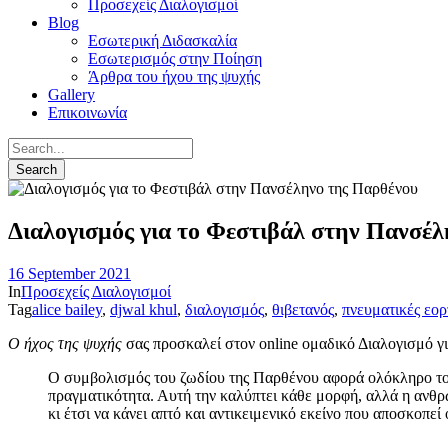
Προσεχείς Διαλογισμοί
Blog
Εσωτερική Διδασκαλία
Εσωτερισμός στην Ποίηση
Άρθρα του ήχου της ψυχής
Gallery
Επικοινωνία
Διαλογισμός για το Φεστιβάλ στην Πανσέ
16 September 2021
In
Προσεχείς Διαλογισμοί
Tag
alice bailey
,
djwal khul
,
διαλογισμός
,
θιβετανός
,
πνευματικές εορ
Ο ήχος της ψυχής
σας προσκαλεί στον online ομαδικό Διαλογισμό 
Ο συμβολισμός του ζωδίου της Παρθένου αφορά ολόκληρο τον σ
πραγματικότητα. Αυτή την καλύπτει κάθε μορφή, αλλά η ανθρ
κι έτσι να κάνει απτό και αντικειμενικό εκείνο που αποσκοπε