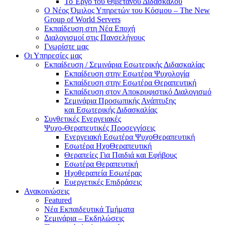
Το Έργο του Θιβετανού Διδασκάλου
Ο Νέος Όμιλος Υπηρετών του Κόσμου – The New
Group of World Servers
Εκπαίδευση στη Νέα Εποχή
Διαλογισμοί στις Πανσελήνους
Γνωρίστε μας
Οι Υπηρεσίες μας
Εκπαίδευση / Σεμινάρια Εσωτερικής Διδασκαλίας
Εκπαίδευση στην Εσωτέρα Ψυχολογία
Εκπαίδευση στην Εσωτέρα Θεραπευτική
Εκπαίδευση στον Αποκρυφιστικό Διαλογισμό
Σεμινάρια Προσωπικής Ανάπτυξης
και Εσωτερικής Διδασκαλίας
Συνθετικές Ενεργειακές
Ψυχο-Θεραπευτικές Προσεγγίσεις
Ενεργειακή Εσωτέρα ΨυχοΘεραπευτική
Εσωτέρα ΗχοΘεραπευτική
Θεραπείες Για Παιδιά και Εφήβους
Εσωτέρα Θεραπευτική
Ηχοθεραπεία Εσωτέρας
Ευεργετικές Επιδράσεις
Ανακοινώσεις
Featured
Νέα Εκπαιδευτικά Τμήματα
Σεμινάρια – Εκδηλώσεις