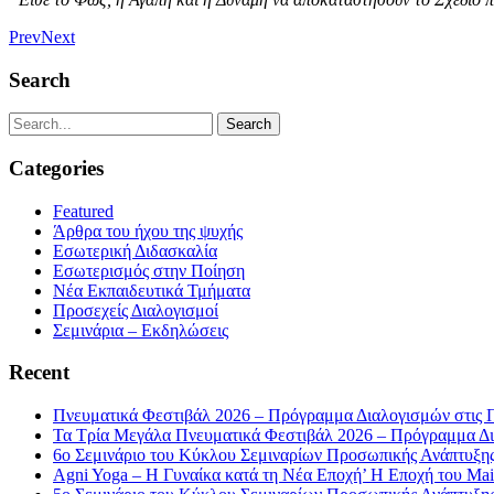
Prev
Next
Search
Categories
Featured
Άρθρα του ήχου της ψυχής
Εσωτερική Διδασκαλία
Εσωτερισμός στην Ποίηση
Νέα Εκπαιδευτικά Τμήματα
Προσεχείς Διαλογισμοί
Σεμινάρια – Εκδηλώσεις
Recent
Πνευματικά Φεστιβάλ 2026 – Πρόγραμμα Διαλογισμών στις 
Τα Τρία Μεγάλα Πνευματικά Φεστιβάλ 2026 – Πρόγραμμα Δι
6ο Σεμινάριο του Κύκλου Σεμιναρίων Προσωπικής Ανάπτυξης 
Agni Yoga – Η Γυναίκα κατά τη Νέα Εποχή’ Η Εποχή του Mait