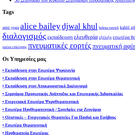
5ο Σεμινάριο του Κύκλου Σεμιναρίων Προσωπικής Ανάπτυξης 
Tags
alice bailey
djwal khul
agni yoga
kahlil gi
helena roerich
διαλογισμός
ελευθερία
εκπαίδευση
εσωτέρα θε
εξέλιξη
πνευματικές εορτές
πνευματική αφύ
ημέρα επίκλησης
Οι Υπηρεσίες μας
• Εκπαίδευση στην Εσωτέρα Ψυχολογία
• Εκπαίδευση στην Εσωτέρα Θεραπευτική
• Εκπαίδευση στον Αποκρυφιστικό Διαλογισμό
• Σεμινάρια Προσωπικής Ανάπτυξης και Εσωτερικής Διδασκαλίας
• Ενεργειακή Εσωτέρα ΨυχοΘεραπευτική
• Εσωτέρα ΗχοΘεραπευτική / Συνεδρίες για Ζευγάρια
• Ολιστικές – Ενεργειακές Θεραπείες Για Παιδιά και Εφήβους
• Εσωτέρα Θεραπευτική
• Ηχοθεραπεία Εσωτέρας