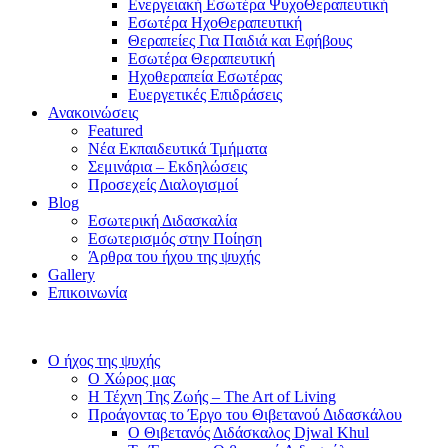
Ενεργειακή Εσωτέρα ΨυχοΘεραπευτική
Εσωτέρα ΗχοΘεραπευτική
Θεραπείες Για Παιδιά και Εφήβους
Εσωτέρα Θεραπευτική
Ηχοθεραπεία Εσωτέρας
Ευεργετικές Επιδράσεις
Ανακοινώσεις
Featured
Νέα Εκπαιδευτικά Τμήματα
Σεμινάρια – Εκδηλώσεις
Προσεχείς Διαλογισμοί
Blog
Εσωτερική Διδασκαλία
Εσωτερισμός στην Ποίηση
Άρθρα του ήχου της ψυχής
Gallery
Επικοινωνία
Ο ήχος της ψυχής
Ο Χώρος μας
Η Τέχνη Της Ζωής – The Art of Living
Προάγοντας το Έργο του Θιβετανού Διδασκάλου
Ο Θιβετανός Διδάσκαλος Djwal Khul