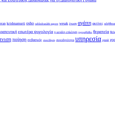
και Εσωτερικής Διδασκαλίας για τη Διαλογιστική Γυναίκα
αγάπη
osho
krishnamurti
bran
wesak
ακτίνες
ένωση
αλήθεια
rabîndranâth tagore
εσωτέρα ψυχολογία
θεραπεία
ραπευτική
η μεγάλη επίκληση
θεϊ
ηχογαβάθες
υπηρεσία
πνιση
ποίηση
χο
σεβασμός
συνειδητότητα
χαρά
συνείδηση