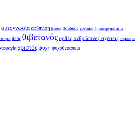
αυτογνωσία
αφύπνιση
βούδδας
γυναίκα
βεσάκ
δημιουργικότητα
θιβετανός
ορθές ανθρώπινες σχέσεις
θεός
κότητα
παγκόσμια
χριστός
ψυχή
ρτοφαγία
ψυχοθεραπεία