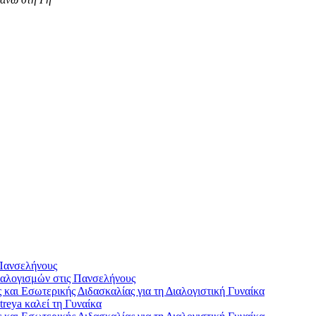
Πανσελήνους
αλογισμών στις Πανσελήνους
και Εσωτερικής Διδασκαλίας για τη Διαλογιστική Γυναίκα
reya καλεί τη Γυναίκα