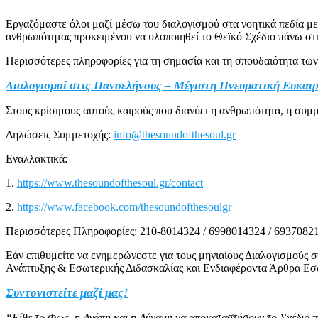
Εργαζόμαστε όλοι μαζί μέσω του διαλογισμού στα νοητικά πεδία μ
ανθρωπότητας προκειμένου να υλοποιηθεί το Θεϊκό Σχέδιο πάνω στη 
Περισσότερες πληροφορίες για τη σημασία και τη σπουδαιότητα των
Διαλογισμοί στις Πανσελήνους – Μέγιστη Πνευματική Ευκαιρ
Στους κρίσιμους αυτούς καιρούς που διανύει η ανθρωπότητα, η συμμ
Δηλώσεις Συμμετοχής:
info@thesoundofthesoul.gr
Εναλλακτικά:
1.
https://www.thesoundofthesoul.gr/contact
2.
https://www.facebook.com/thesoundofthesoulgr
Περισσότερες Πληροφορίες: 210-8014324 / 6998014324 / 6937082
Εάν επιθυμείτε να ενημερώνεστε για τους μηνιαίους Διαλογισμούς 
Ανάπτυξης & Εσωτερικής Διδασκαλίας και Ενδιαφέροντα Άρθρα Εσωτε
Συντονιστείτε μαζί μας!
“Είθε το Φως, η Αγάπη και η Δύναμη να αποκαταστήσουν το Σχέδιο 