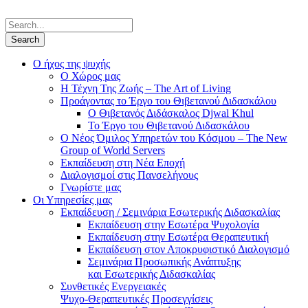
Ο ήχος της ψυχής
Ο Χώρος μας
Η Τέχνη Της Ζωής – The Art of Living
Προάγοντας το Έργο του Θιβετανού Διδασκάλου
Ο Θιβετανός Διδάσκαλος Djwal Khul
Το Έργο του Θιβετανού Διδασκάλου
Ο Νέος Όμιλος Υπηρετών του Κόσμου – The New
Group of World Servers
Εκπαίδευση στη Νέα Εποχή
Διαλογισμοί στις Πανσελήνους
Γνωρίστε μας
Οι Υπηρεσίες μας
Εκπαίδευση / Σεμινάρια Εσωτερικής Διδασκαλίας
Εκπαίδευση στην Εσωτέρα Ψυχολογία
Εκπαίδευση στην Εσωτέρα Θεραπευτική
Εκπαίδευση στον Αποκρυφιστικό Διαλογισμό
Σεμινάρια Προσωπικής Ανάπτυξης
και Εσωτερικής Διδασκαλίας
Συνθετικές Ενεργειακές
Ψυχο-Θεραπευτικές Προσεγγίσεις