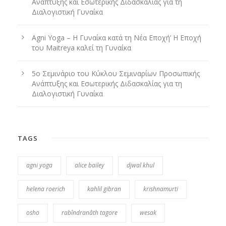
Ανάπτυξης και Εσωτερικής Διδασκαλίας για τη
Διαλογιστική Γυναίκα
Agni Yoga – Η Γυναίκα κατά τη Νέα Εποχή’ Η Εποχή
του Maitreya καλεί τη Γυναίκα
5ο Σεμινάριο του Κύκλου Σεμιναρίων Προσωπικής
Ανάπτυξης και Εσωτερικής Διδασκαλίας για τη
Διαλογιστική Γυναίκα
TAGS
agni yoga
alice bailey
djwal khul
helena roerich
kahlil gibran
krishnamurti
osho
rabîndranâth tagore
wesak