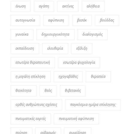
ένωση
αγάπη
ακτίνες
αλήθεια
αυτογνωσία
αφύπνιση
βεσάκ
βούδδας
γυναίκα
δημιουργικότητα
διαλογισμός
εκπαίδευση
ελευθερία
εξέλιξη
εσωτέρα θεραπευτική
εσωτέρα ψυχολογία
η μεγάλη επίκληση
ηχογαβάθες
θεραπεία
θεϊκότητα
θεός
θιβετανός
ορθές ανθρώπινες σχέσεις
παγκόσμια ημέρα επίκλησης
πνευματικές εορτές
πνευματική αφύπνιση
ποίηση
σεβασμός
συνείδηση