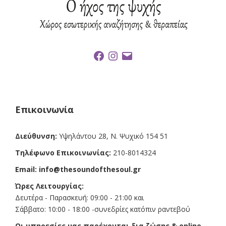
F
I
E
a
n
m
c
s
a
e
t
i
b
a
l
o
g
o
r
k
a
Επικοινωνία
m
Διεύθυνση:
Υψηλάντου 28, Ν. Ψυχικό 154 51
Τηλέφωνο Επικοινωνίας:
210-8014324
Email:
info@thesoundofthesoul.gr
Ώρες Λειτουργίας:
Δευτέρα - Παρασκευή: 09:00 - 21:00 και
Σάββατο: 10:00 - 18:00 -συνεδρίες κατόπιν ραντεβού
Οι υπηρεσίες μας παρέχονται δια ζώσης & online