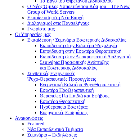
Το Έργο του Θιβετανού Διδασκάλου
Ο Νέος Όμιλος Υπηρετών του Κόσμου – The New
Group of World Servers
Εκπαίδευση στη Νέα Εποχή
Διαλογισμοί στις Πανσελήνους
Γνωρίστε μας
Οι Υπηρεσίες μας
Εκπαίδευση / Σεμινάρια Εσωτερικής Διδασκαλίας
Εκπαίδευση στην Εσωτέρα Ψυχολογία
Εκπαίδευση στην Εσωτέρα Θεραπευτική
Εκπαίδευση στον Αποκρυφιστικό Διαλογισμό
Σεμινάρια Προσωπικής Ανάπτυξης
και Εσωτερικής Διδασκαλίας
Συνθετικές Ενεργειακές
Ψυχο-Θεραπευτικές Προσεγγίσεις
Ενεργειακή Εσωτέρα ΨυχοΘεραπευτική
Εσωτέρα ΗχοΘεραπευτική
Θεραπείες Για Παιδιά και Εφήβους
Εσωτέρα Θεραπευτική
Ηχοθεραπεία Εσωτέρας
Ευεργετικές Επιδράσεις
Ανακοινώσεις
Featured
Νέα Εκπαιδευτικά Τμήματα
Σεμινάρια – Εκδηλώσεις