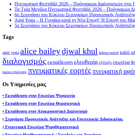
Πνευματικά Φεστιβάλ 2026 – Πρόγραμμα Διαλογισμών στις 
Τα Τρία Μεγάλα Πνευματικά Φεστιβάλ 2026 – Πρόγραμμα Δι
6ο Σεμινάριο του Κύκλου Σεμιναρίων Προσωπικής Ανάπτυξης 
Agni Yoga – Η Γυναίκα κατά τη Νέα Εποχή’ Η Εποχή του Mait
5ο Σεμινάριο του Κύκλου Σεμιναρίων Προσωπικής Ανάπτυξης 
Tags
alice bailey
djwal khul
agni yoga
kahlil gi
helena roerich
διαλογισμός
ελευθερία
εκπαίδευση
εσωτέρα θε
εξέλιξη
πνευματικές εορτές
πνευματική αφύ
ημέρα επίκλησης
Οι Υπηρεσίες μας
• Εκπαίδευση στην Εσωτέρα Ψυχολογία
• Εκπαίδευση στην Εσωτέρα Θεραπευτική
• Εκπαίδευση στον Αποκρυφιστικό Διαλογισμό
• Σεμινάρια Προσωπικής Ανάπτυξης και Εσωτερικής Διδασκαλίας
• Ενεργειακή Εσωτέρα ΨυχοΘεραπευτική
• Εσωτέρα ΗχοΘεραπευτική / Συνεδρίες για Ζευγάρια