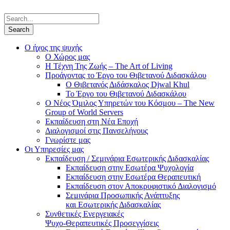
Ο ήχος της ψυχής
Ο Χώρος μας
Η Τέχνη Της Ζωής – The Art of Living
Προάγοντας το Έργο του Θιβετανού Διδασκάλου
Ο Θιβετανός Διδάσκαλος Djwal Khul
Το Έργο του Θιβετανού Διδασκάλου
Ο Νέος Όμιλος Υπηρετών του Κόσμου – The New
Group of World Servers
Εκπαίδευση στη Νέα Εποχή
Διαλογισμοί στις Πανσελήνους
Γνωρίστε μας
Οι Υπηρεσίες μας
Εκπαίδευση / Σεμινάρια Εσωτερικής Διδασκαλίας
Εκπαίδευση στην Εσωτέρα Ψυχολογία
Εκπαίδευση στην Εσωτέρα Θεραπευτική
Εκπαίδευση στον Αποκρυφιστικό Διαλογισμό
Σεμινάρια Προσωπικής Ανάπτυξης
και Εσωτερικής Διδασκαλίας
Συνθετικές Ενεργειακές
Ψυχο-Θεραπευτικές Προσεγγίσεις