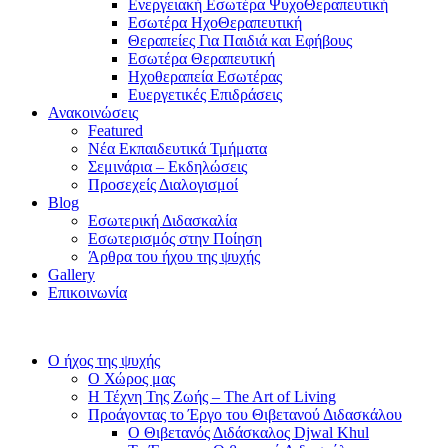
Ενεργειακή Εσωτέρα ΨυχοΘεραπευτική
Εσωτέρα ΗχοΘεραπευτική
Θεραπείες Για Παιδιά και Εφήβους
Εσωτέρα Θεραπευτική
Ηχοθεραπεία Εσωτέρας
Ευεργετικές Επιδράσεις
Ανακοινώσεις
Featured
Νέα Εκπαιδευτικά Τμήματα
Σεμινάρια – Εκδηλώσεις
Προσεχείς Διαλογισμοί
Blog
Εσωτερική Διδασκαλία
Εσωτερισμός στην Ποίηση
Άρθρα του ήχου της ψυχής
Gallery
Επικοινωνία
Ο ήχος της ψυχής
Ο Χώρος μας
Η Τέχνη Της Ζωής – The Art of Living
Προάγοντας το Έργο του Θιβετανού Διδασκάλου
Ο Θιβετανός Διδάσκαλος Djwal Khul