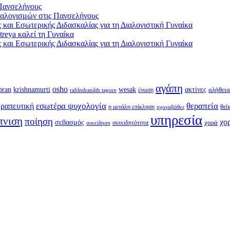
Πανσελήνους
αλογισμών στις Πανσελήνους
και Εσωτερικής Διδασκαλίας για τη Διαλογιστική Γυναίκα
reya καλεί τη Γυναίκα
και Εσωτερικής Διδασκαλίας για τη Διαλογιστική Γυναίκα
αγάπη
osho
krishnamurti
bran
wesak
ακτίνες
ένωση
αλήθεια
rabîndranâth tagore
εσωτέρα ψυχολογία
θεραπεία
ραπευτική
η μεγάλη επίκληση
θεϊ
ηχογαβάθες
υπηρεσία
πνιση
ποίηση
χο
σεβασμός
συνειδητότητα
χαρά
συνείδηση