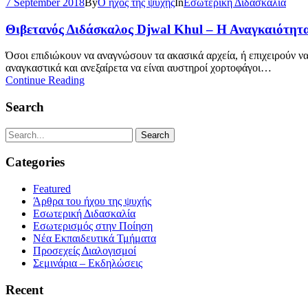
7 September 2018
By
Ο ήχος της ψυχής
In
Εσωτερική Διδασκαλία
Θιβετανός Διδάσκαλος Djwal Khul – Η Αναγκαιότητ
Όσοι επιδιώκουν να αναγνώσουν τα ακασικά αρχεία, ή επιχειρούν ν
αναγκαστικά και ανεξαίρετα να είναι αυστηροί χορτοφάγοι…
Continue Reading
Search
Categories
Featured
Άρθρα του ήχου της ψυχής
Εσωτερική Διδασκαλία
Εσωτερισμός στην Ποίηση
Νέα Εκπαιδευτικά Τμήματα
Προσεχείς Διαλογισμοί
Σεμινάρια – Εκδηλώσεις
Recent