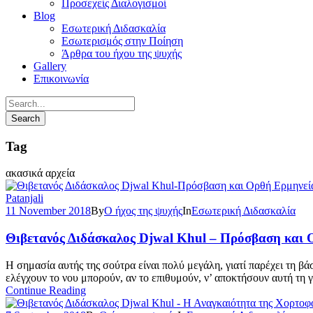
Προσεχείς Διαλογισμοί
Blog
Εσωτερική Διδασκαλία
Εσωτερισμός στην Ποίηση
Άρθρα του ήχου της ψυχής
Gallery
Επικοινωνία
Tag
ακασικά αρχεία
11 November 2018
By
Ο ήχος της ψυχής
In
Εσωτερική Διδασκαλία
Θιβετανός Διδάσκαλος Djwal Khul – Πρόσβαση και 
Η σημασία αυτής της σούτρα είναι πολύ μεγάλη, γιατί παρέχει τη βά
ελέγχουν το νου μπορούν, αν το επιθυμούν, ν’ αποκτήσουν αυτή τη 
Continue Reading