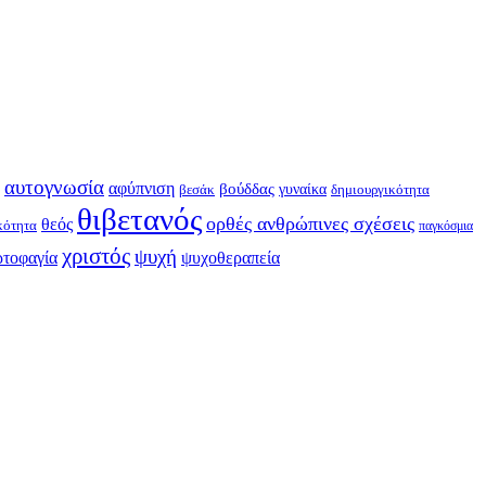
αυτογνωσία
αφύπνιση
βούδδας
γυναίκα
βεσάκ
δημιουργικότητα
θιβετανός
ορθές ανθρώπινες σχέσεις
θεός
κότητα
παγκόσμια
χριστός
ψυχή
ρτοφαγία
ψυχοθεραπεία