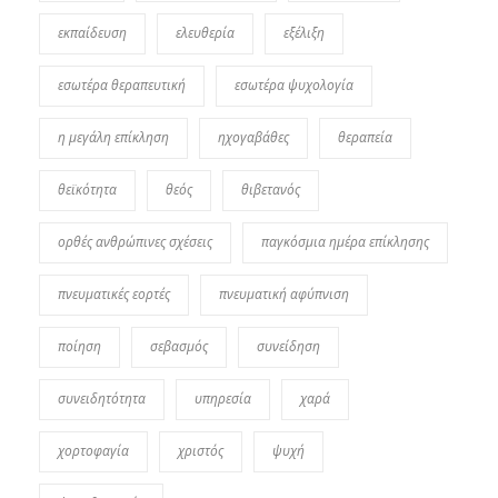
εκπαίδευση
ελευθερία
εξέλιξη
εσωτέρα θεραπευτική
εσωτέρα ψυχολογία
η μεγάλη επίκληση
ηχογαβάθες
θεραπεία
θεϊκότητα
θεός
θιβετανός
ορθές ανθρώπινες σχέσεις
παγκόσμια ημέρα επίκλησης
πνευματικές εορτές
πνευματική αφύπνιση
ποίηση
σεβασμός
συνείδηση
συνειδητότητα
υπηρεσία
χαρά
χορτοφαγία
χριστός
ψυχή