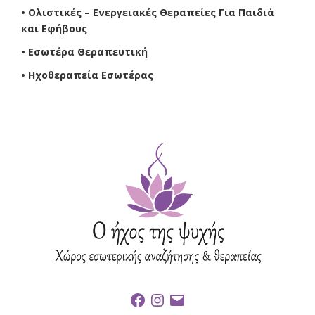
• Ολιστικές – Ενεργειακές Θεραπείες Για Παιδιά
και Εφήβους
• Εσωτέρα Θεραπευτική
• Ηχοθεραπεία Εσωτέρας
F
I
E
a
n
m