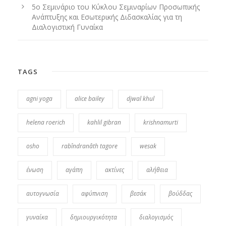
5ο Σεμινάριο του Κύκλου Σεμιναρίων Προσωπικής
Ανάπτυξης και Εσωτερικής Διδασκαλίας για τη
Διαλογιστική Γυναίκα
TAGS
agni yoga
alice bailey
djwal khul
helena roerich
kahlil gibran
krishnamurti
osho
rabîndranâth tagore
wesak
ένωση
αγάπη
ακτίνες
αλήθεια
αυτογνωσία
αφύπνιση
βεσάκ
βούδδας
γυναίκα
δημιουργικότητα
διαλογισμός