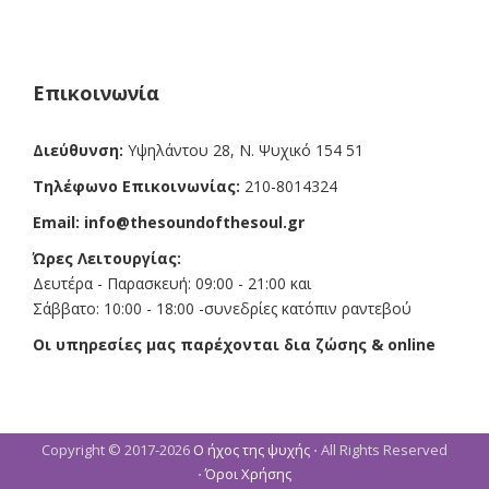
c
s
a
e
t
i
b
a
l
o
g
o
r
k
a
Επικοινωνία
m
Διεύθυνση:
Υψηλάντου 28, Ν. Ψυχικό 154 51
Τηλέφωνο Επικοινωνίας:
210-8014324
Email:
info@thesoundofthesoul.gr
Ώρες Λειτουργίας:
Δευτέρα - Παρασκευή: 09:00 - 21:00 και
Σάββατο: 10:00 - 18:00 -συνεδρίες κατόπιν ραντεβού
Οι υπηρεσίες μας παρέχονται δια ζώσης & online
Copyright © 2017-2026
Ο ήχος της ψυχής
⋅ All Rights Reserved
⋅
Όροι Χρήσης