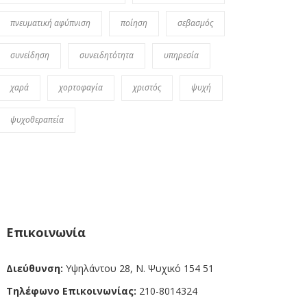
πνευματική αφύπνιση
ποίηση
σεβασμός
συνείδηση
συνειδητότητα
υπηρεσία
χαρά
χορτοφαγία
χριστός
ψυχή
ψυχοθεραπεία
Επικοινωνία
Διεύθυνση:
Υψηλάντου 28, Ν. Ψυχικό 154 51
Τηλέφωνο Επικοινωνίας:
210-8014324