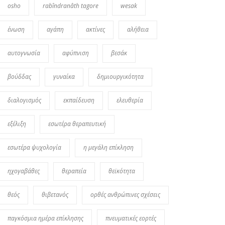
osho
rabîndranâth tagore
wesak
ένωση
αγάπη
ακτίνες
αλήθεια
αυτογνωσία
αφύπνιση
βεσάκ
βούδδας
γυναίκα
δημιουργικότητα
διαλογισμός
εκπαίδευση
ελευθερία
εξέλιξη
εσωτέρα θεραπευτική
εσωτέρα ψυχολογία
η μεγάλη επίκληση
ηχογαβάθες
θεραπεία
θεϊκότητα
θεός
θιβετανός
ορθές ανθρώπινες σχέσεις
παγκόσμια ημέρα επίκλησης
πνευματικές εορτές