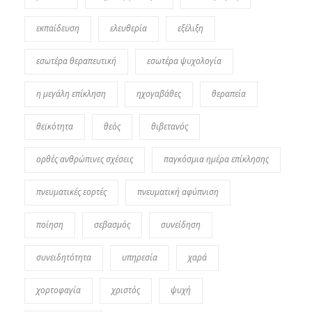
εκπαίδευση
ελευθερία
εξέλιξη
εσωτέρα θεραπευτική
εσωτέρα ψυχολογία
η μεγάλη επίκληση
ηχογαβάθες
θεραπεία
θεϊκότητα
θεός
θιβετανός
ορθές ανθρώπινες σχέσεις
παγκόσμια ημέρα επίκλησης
πνευματικές εορτές
πνευματική αφύπνιση
ποίηση
σεβασμός
συνείδηση
συνειδητότητα
υπηρεσία
χαρά
χορτοφαγία
χριστός
ψυχή