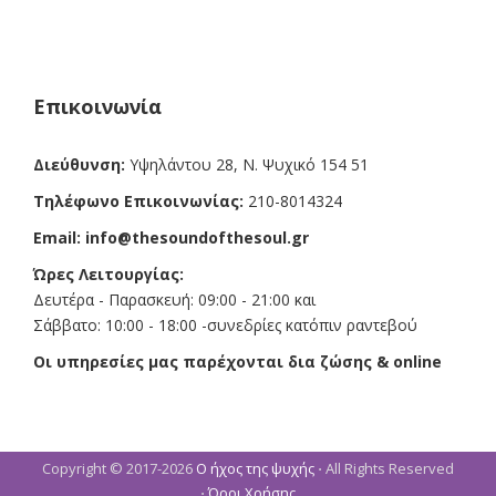
c
s
a
e
t
i
b
a
l
o
g
o
r
k
a
Επικοινωνία
m
Διεύθυνση:
Υψηλάντου 28, Ν. Ψυχικό 154 51
Τηλέφωνο Επικοινωνίας:
210-8014324
Email:
info@thesoundofthesoul.gr
Ώρες Λειτουργίας:
Δευτέρα - Παρασκευή: 09:00 - 21:00 και
Σάββατο: 10:00 - 18:00 -συνεδρίες κατόπιν ραντεβού
Οι υπηρεσίες μας παρέχονται δια ζώσης & online
Copyright © 2017-2026
Ο ήχος της ψυχής
⋅ All Rights Reserved
⋅
Όροι Χρήσης