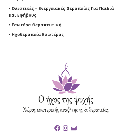
• Ολιστικές – Ενεργειακές Θεραπείες Για Παιδιά
και Εφήβους
• Εσωτέρα Θεραπευτική
• Ηχοθεραπεία Εσωτέρας
F
I
E
a
n
m