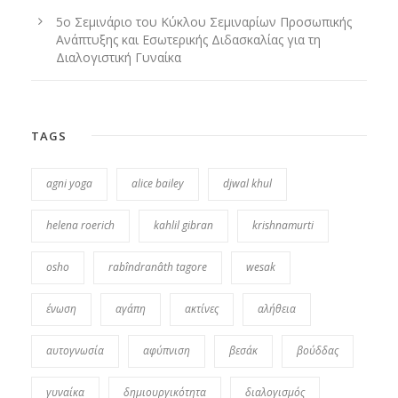
5ο Σεμινάριο του Κύκλου Σεμιναρίων Προσωπικής
Ανάπτυξης και Εσωτερικής Διδασκαλίας για τη
Διαλογιστική Γυναίκα
TAGS
agni yoga
alice bailey
djwal khul
helena roerich
kahlil gibran
krishnamurti
osho
rabîndranâth tagore
wesak
ένωση
αγάπη
ακτίνες
αλήθεια
αυτογνωσία
αφύπνιση
βεσάκ
βούδδας
γυναίκα
δημιουργικότητα
διαλογισμός