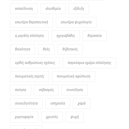
εκπαίδευση
ελευθερία
εξέλιξη
εσωτέρα θεραπευτική
εσωτέρα ψυχολογία
η μεγάλη επίκληση
ηχογαβάθες
θεραπεία
θεϊκότητα
θεός
θιβετανός
ορθές ανθρώπινες σχέσεις
παγκόσμια ημέρα επίκλησης
πνευματικές εορτές
πνευματική αφύπνιση
ποίηση
σεβασμός
συνείδηση
συνειδητότητα
υπηρεσία
χαρά
χορτοφαγία
χριστός
ψυχή