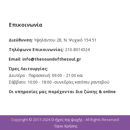
c
s
a
e
t
i
b
a
l
o
g
o
r
k
a
Επικοινωνία
m
Διεύθυνση:
Υψηλάντου 28, Ν. Ψυχικό 154 51
Τηλέφωνο Επικοινωνίας:
210-8014324
Email:
info@thesoundofthesoul.gr
Ώρες Λειτουργίας:
Δευτέρα - Παρασκευή: 09:00 - 21:00 και
Σάββατο: 10:00 - 18:00 -συνεδρίες κατόπιν ραντεβού
Οι υπηρεσίες μας παρέχονται δια ζώσης & online
Copyright © 2017-2026
Ο ήχος της ψυχής
⋅ All Rights Reserved
⋅
Όροι Χρήσης