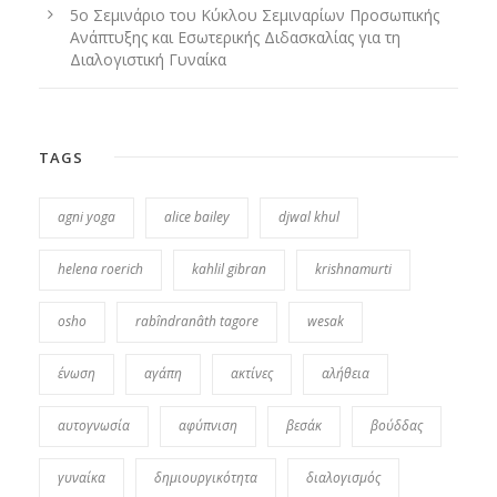
5ο Σεμινάριο του Κύκλου Σεμιναρίων Προσωπικής
Ανάπτυξης και Εσωτερικής Διδασκαλίας για τη
Διαλογιστική Γυναίκα
TAGS
agni yoga
alice bailey
djwal khul
helena roerich
kahlil gibran
krishnamurti
osho
rabîndranâth tagore
wesak
ένωση
αγάπη
ακτίνες
αλήθεια
αυτογνωσία
αφύπνιση
βεσάκ
βούδδας
γυναίκα
δημιουργικότητα
διαλογισμός