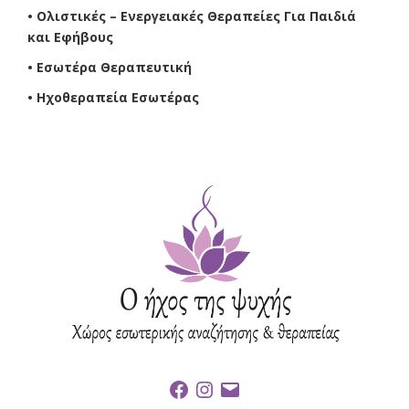
• Ολιστικές – Ενεργειακές Θεραπείες Για Παιδιά
και Εφήβους
• Εσωτέρα Θεραπευτική
• Ηχοθεραπεία Εσωτέρας
F
I
E
a
n
m