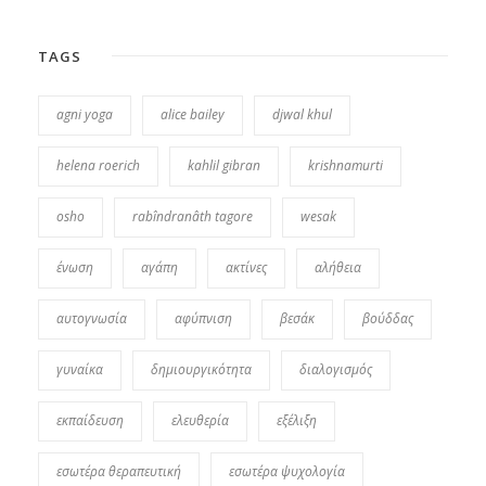
TAGS
agni yoga
alice bailey
djwal khul
helena roerich
kahlil gibran
krishnamurti
osho
rabîndranâth tagore
wesak
ένωση
αγάπη
ακτίνες
αλήθεια
αυτογνωσία
αφύπνιση
βεσάκ
βούδδας
γυναίκα
δημιουργικότητα
διαλογισμός
εκπαίδευση
ελευθερία
εξέλιξη
εσωτέρα θεραπευτική
εσωτέρα ψυχολογία