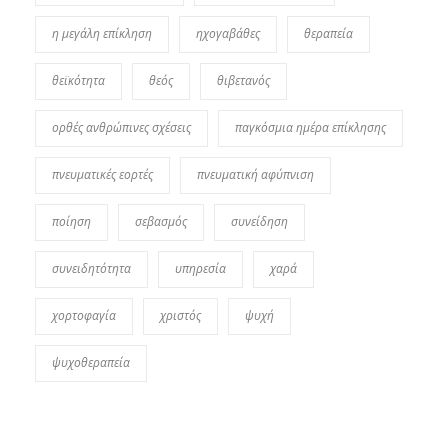
η μεγάλη επίκληση
ηχογαβάθες
θεραπεία
θεϊκότητα
θεός
θιβετανός
ορθές ανθρώπινες σχέσεις
παγκόσμια ημέρα επίκλησης
πνευματικές εορτές
πνευματική αφύπνιση
ποίηση
σεβασμός
συνείδηση
συνειδητότητα
υπηρεσία
χαρά
χορτοφαγία
χριστός
ψυχή
ψυχοθεραπεία