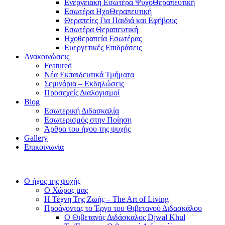
Ενεργειακή Εσωτέρα ΨυχοΘεραπευτική
Εσωτέρα ΗχοΘεραπευτική
Θεραπείες Για Παιδιά και Εφήβους
Εσωτέρα Θεραπευτική
Ηχοθεραπεία Εσωτέρας
Ευεργετικές Επιδράσεις
Ανακοινώσεις
Featured
Νέα Εκπαιδευτικά Τμήματα
Σεμινάρια – Εκδηλώσεις
Προσεχείς Διαλογισμοί
Blog
Εσωτερική Διδασκαλία
Εσωτερισμός στην Ποίηση
Άρθρα του ήχου της ψυχής
Gallery
Επικοινωνία
Ο ήχος της ψυχής
Ο Χώρος μας
Η Τέχνη Της Ζωής – The Art of Living
Προάγοντας το Έργο του Θιβετανού Διδασκάλου
Ο Θιβετανός Διδάσκαλος Djwal Khul