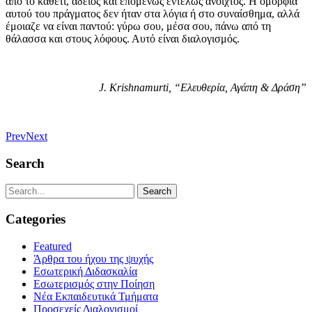
από το καθετί, άδειος και επομένως εντελώς ανοιχτός. Η ομορφιά
αυτού του πράγματος δεν ήταν στα λόγια ή στο συναίσθημα, αλλά
έμοιαζε να είναι παντού: γύρω σου, μέσα σου, πάνω από τη
θάλασσα και στους λόφους. Αυτό είναι διαλογισμός.
J. Krishnamurti, “Ελευθερία, Αγάπη & Δράση”
Prev
Next
Search
Categories
Featured
Άρθρα του ήχου της ψυχής
Εσωτερική Διδασκαλία
Εσωτερισμός στην Ποίηση
Νέα Εκπαιδευτικά Τμήματα
Προσεχείς Διαλογισμοί