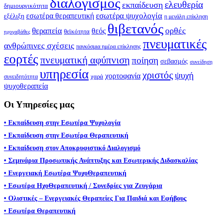
διαλογισμός
ελευθερία
εκπαίδευση
δημιουργικότητα
εσωτέρα ψυχολογία
εσωτέρα θεραπευτική
εξέλιξη
η μεγάλη επίκληση
θιβετανός
ορθές
θεραπεία
θεός
θεϊκότητα
ηχογαβάθες
πνευματικές
ανθρώπινες σχέσεις
παγκόσμια ημέρα επίκλησης
εορτές
πνευματική αφύπνιση
ποίηση
σεβασμός
συνείδηση
υπηρεσία
χριστός
ψυχή
χορτοφαγία
συνειδητότητα
χαρά
ψυχοθεραπεία
Οι Υπηρεσίες μας
• Εκπαίδευση στην Εσωτέρα Ψυχολογία
• Εκπαίδευση στην Εσωτέρα Θεραπευτική
• Εκπαίδευση στον Αποκρυφιστικό Διαλογισμό
• Σεμινάρια Προσωπικής Ανάπτυξης και Εσωτερικής Διδασκαλίας
• Ενεργειακή Εσωτέρα ΨυχοΘεραπευτική
• Εσωτέρα ΗχοΘεραπευτική / Συνεδρίες για Ζευγάρια
• Ολιστικές – Ενεργειακές Θεραπείες Για Παιδιά και Εφήβους
• Εσωτέρα Θεραπευτική