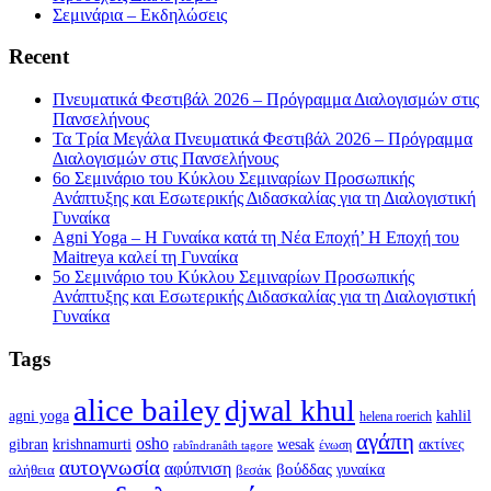
Σεμινάρια – Εκδηλώσεις
Recent
Πνευματικά Φεστιβάλ 2026 – Πρόγραμμα Διαλογισμών στις
Πανσελήνους
Τα Τρία Μεγάλα Πνευματικά Φεστιβάλ 2026 – Πρόγραμμα
Διαλογισμών στις Πανσελήνους
6ο Σεμινάριο του Κύκλου Σεμιναρίων Προσωπικής
Ανάπτυξης και Εσωτερικής Διδασκαλίας για τη Διαλογιστική
Γυναίκα
Agni Yoga – Η Γυναίκα κατά τη Νέα Εποχή’ Η Εποχή του
Maitreya καλεί τη Γυναίκα
5ο Σεμινάριο του Κύκλου Σεμιναρίων Προσωπικής
Ανάπτυξης και Εσωτερικής Διδασκαλίας για τη Διαλογιστική
Γυναίκα
Tags
alice bailey
djwal khul
agni yoga
kahlil
helena roerich
αγάπη
osho
krishnamurti
gibran
wesak
ακτίνες
ένωση
rabîndranâth tagore
αυτογνωσία
αφύπνιση
βούδδας
γυναίκα
αλήθεια
βεσάκ