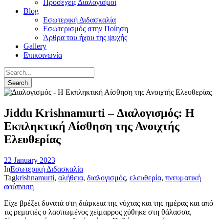
Προσεχείς Διαλογισμοί
Blog
Εσωτερική Διδασκαλία
Εσωτερισμός στην Ποίηση
Άρθρα του ήχου της ψυχής
Gallery
Επικοινωνία
Jiddu Krishnamurti – Διαλογισμός: Η
Εκπληκτική Αίσθηση της Ανοιχτής
Ελευθερίας
22 January 2023
In
Εσωτερική Διδασκαλία
Tag
krishnamurti
,
αλήθεια
,
διαλογισμός
,
ελευθερία
,
πνευματική
αφύπνιση
Είχε βρέξει δυνατά στη διάρκεια της νύχτας και της ημέρας και από
τις ρεματιές ο λασπωμένος χείμαρρος χύθηκε στη θάλασσα,