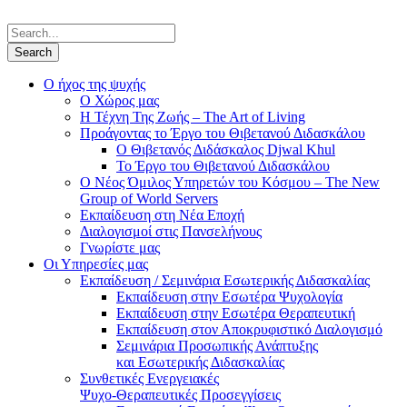
Ο ήχος της ψυχής
Ο Χώρος μας
Η Τέχνη Της Ζωής – The Art of Living
Προάγοντας το Έργο του Θιβετανού Διδασκάλου
Ο Θιβετανός Διδάσκαλος Djwal Khul
Το Έργο του Θιβετανού Διδασκάλου
Ο Νέος Όμιλος Υπηρετών του Κόσμου – The New
Group of World Servers
Εκπαίδευση στη Νέα Εποχή
Διαλογισμοί στις Πανσελήνους
Γνωρίστε μας
Οι Υπηρεσίες μας
Εκπαίδευση / Σεμινάρια Εσωτερικής Διδασκαλίας
Εκπαίδευση στην Εσωτέρα Ψυχολογία
Εκπαίδευση στην Εσωτέρα Θεραπευτική
Εκπαίδευση στον Αποκρυφιστικό Διαλογισμό
Σεμινάρια Προσωπικής Ανάπτυξης
και Εσωτερικής Διδασκαλίας
Συνθετικές Ενεργειακές
Ψυχο-Θεραπευτικές Προσεγγίσεις