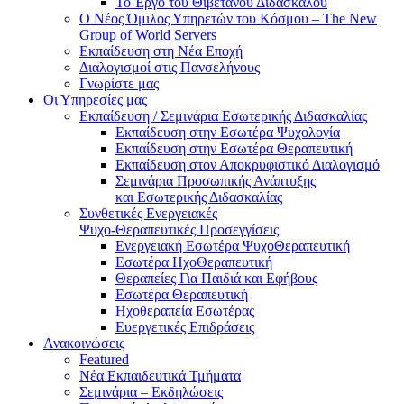
Το Έργο του Θιβετανού Διδασκάλου
Ο Νέος Όμιλος Υπηρετών του Κόσμου – The New
Group of World Servers
Εκπαίδευση στη Νέα Εποχή
Διαλογισμοί στις Πανσελήνους
Γνωρίστε μας
Οι Υπηρεσίες μας
Εκπαίδευση / Σεμινάρια Εσωτερικής Διδασκαλίας
Εκπαίδευση στην Εσωτέρα Ψυχολογία
Εκπαίδευση στην Εσωτέρα Θεραπευτική
Εκπαίδευση στον Αποκρυφιστικό Διαλογισμό
Σεμινάρια Προσωπικής Ανάπτυξης
και Εσωτερικής Διδασκαλίας
Συνθετικές Ενεργειακές
Ψυχο-Θεραπευτικές Προσεγγίσεις
Ενεργειακή Εσωτέρα ΨυχοΘεραπευτική
Εσωτέρα ΗχοΘεραπευτική
Θεραπείες Για Παιδιά και Εφήβους
Εσωτέρα Θεραπευτική
Ηχοθεραπεία Εσωτέρας
Ευεργετικές Επιδράσεις
Ανακοινώσεις
Featured
Νέα Εκπαιδευτικά Τμήματα
Σεμινάρια – Εκδηλώσεις