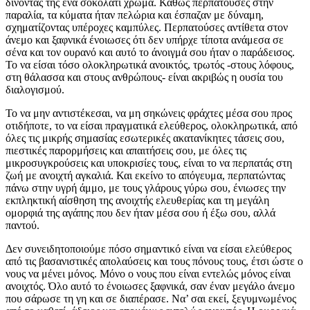
δίνοντάς της ένα σοκολατί χρώμα. Καθώς περπατούσες στην
παραλία, τα κύματα ήταν πελώρια και έσπαζαν με δύναμη,
σχηματίζοντας υπέροχες καμπύλες. Περπατούσες αντίθετα στον
άνεμο και ξαφνικά ένοιωσες ότι δεν υπήρχε τίποτα ανάμεσα σε
σένα και τον ουρανό και αυτό το άνοιγμά σου ήταν ο παράδεισος.
Το να είσαι τόσο ολοκληρωτικά ανοικτός, τρωτός -στους λόφους,
στη θάλασσα και στους ανθρώπους- είναι ακριβώς η ουσία του
διαλογισμού.
Το να μην αντιστέκεσαι, να μη σηκώνεις φράχτες μέσα σου προς
οτιδήποτε, το να είσαι πραγματικά ελεύθερος, ολοκληρωτικά, από
όλες τις μικρής σημασίας εσωτερικές ακατανίκητες τάσεις σου,
πιεστικές παρορμήσεις και απαιτήσεις σου, με όλες τις
μικροσυγκρούσεις και υποκρισίες τους, είναι το να περπατάς στη
ζωή με ανοιχτή αγκαλιά. Και εκείνο το απόγευμα, περπατώντας
πάνω στην υγρή άμμο, με τους γλάρους γύρω σου, ένιωσες την
εκπληκτική αίσθηση της ανοιχτής ελευθερίας και τη μεγάλη
ομορφιά της αγάπης που δεν ήταν μέσα σου ή έξω σου, αλλά
παντού.
Δεν συνειδητοποιούμε πόσο σημαντικό είναι να είσαι ελεύθερος
από τις βασανιστικές απολαύσεις και τους πόνους τους, έτσι ώστε ο
νους να μένει μόνος. Μόνο ο νους που είναι εντελώς μόνος είναι
ανοιχτός. Όλο αυτό το ένοιωσες ξαφνικά, σαν έναν μεγάλο άνεμο
που σάρωσε τη γη και σε διαπέρασε. Να’ σαι εκεί, ξεγυμνωμένος