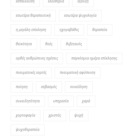
εκπαίδευση
ελευθερία
εξέλιξη
εσωτέρα θεραπευτική
εσωτέρα ψυχολογία
η μεγάλη επίκληση
ηχογαβάθες
θεραπεία
θεϊκότητα
θεός
θιβετανός
ορθές ανθρώπινες σχέσεις
παγκόσμια ημέρα επίκλησης
πνευματικές εορτές
πνευματική αφύπνιση
ποίηση
σεβασμός
συνείδηση
συνειδητότητα
υπηρεσία
χαρά
χορτοφαγία
χριστός
ψυχή
ψυχοθεραπεία