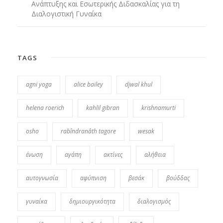
Ανάπτυξης και Εσωτερικής Διδασκαλίας για τη
Διαλογιστική Γυναίκα
TAGS
agni yoga
alice bailey
djwal khul
helena roerich
kahlil gibran
krishnamurti
osho
rabîndranâth tagore
wesak
ένωση
αγάπη
ακτίνες
αλήθεια
αυτογνωσία
αφύπνιση
βεσάκ
βούδδας
γυναίκα
δημιουργικότητα
διαλογισμός