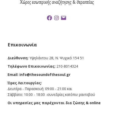
F
I
E
a
n
m
c
s
a
e
t
i
b
a
l
o
g
o
r
k
a
Επικοινωνία
m
Διεύθυνση:
Υψηλάντου 28, Ν. Ψυχικό 154 51
Τηλέφωνο Επικοινωνίας:
210-8014324
Email:
info@thesoundofthesoul.gr
Ώρες Λειτουργίας:
Δευτέρα - Παρασκευή: 09:00 - 21:00 και
Σάββατο: 10:00 - 18:00 -συνεδρίες κατόπιν ραντεβού
Οι υπηρεσίες μας παρέχονται δια ζώσης & online