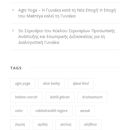
Agni Yoga – Η Γυναίκα κατά τη Νέα Εποχή’ Η Εποχή
του Maitreya καλεί τη Γυναίκα
5ο Σεμινάριο του Κύκλου Σεμιναρίων Προσωπικής
Ανάπτυξης και Εσωτερικής Διδασκαλίας για τη
Διαλογιστική Γυναίκα
TAGS
agni yoga
alice bailey
djwal khul
helena roerich
kahlil gibran
krishnamurti
osho
rabîndranâth tagore
wesak
ένωση
αγάπη
ακτίνες
αλήθεια