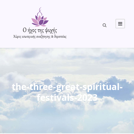
the-three-great-spiritual-
festivals-2023