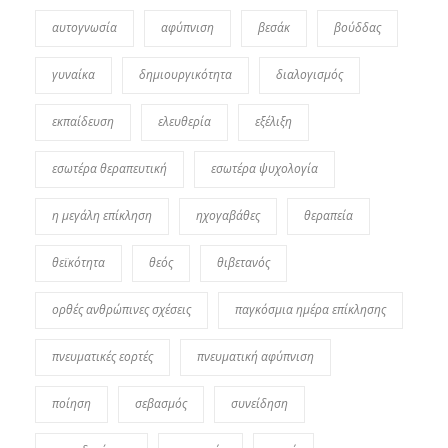
αυτογνωσία
αφύπνιση
βεσάκ
βούδδας
γυναίκα
δημιουργικότητα
διαλογισμός
εκπαίδευση
ελευθερία
εξέλιξη
εσωτέρα θεραπευτική
εσωτέρα ψυχολογία
η μεγάλη επίκληση
ηχογαβάθες
θεραπεία
θεϊκότητα
θεός
θιβετανός
ορθές ανθρώπινες σχέσεις
παγκόσμια ημέρα επίκλησης
πνευματικές εορτές
πνευματική αφύπνιση
ποίηση
σεβασμός
συνείδηση