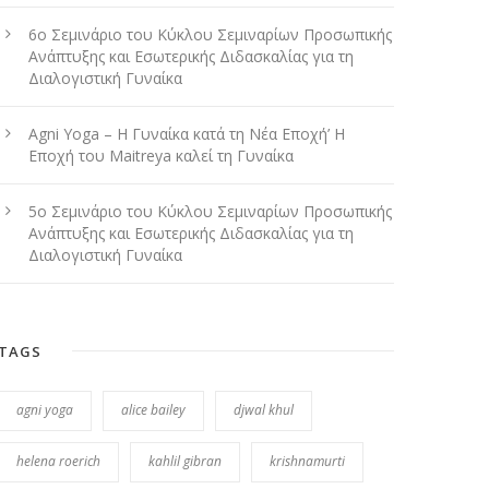
6ο Σεμινάριο του Κύκλου Σεμιναρίων Προσωπικής
Ανάπτυξης και Εσωτερικής Διδασκαλίας για τη
Διαλογιστική Γυναίκα
Agni Yoga – Η Γυναίκα κατά τη Νέα Εποχή’ Η
Εποχή του Maitreya καλεί τη Γυναίκα
5ο Σεμινάριο του Κύκλου Σεμιναρίων Προσωπικής
Ανάπτυξης και Εσωτερικής Διδασκαλίας για τη
Διαλογιστική Γυναίκα
TAGS
agni yoga
alice bailey
djwal khul
helena roerich
kahlil gibran
krishnamurti