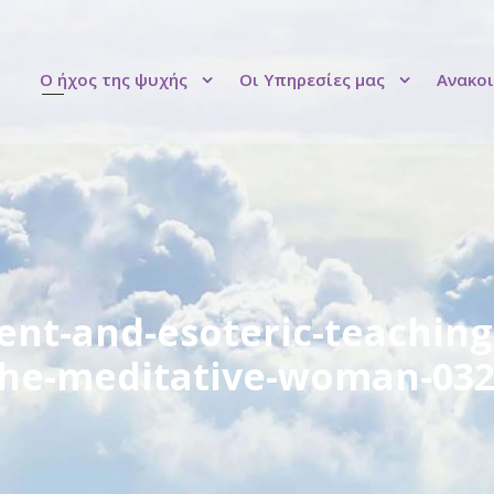
Ο ήχος της ψυχής
Οι Υπηρεσίες μας
Ανακοι
nt-and-esoteric-teaching-
he-meditative-woman-03