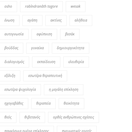
osho
rabîndranâth tagore
wesak
ένωση
αγάπη
ακτίνες
αλήθεια
αυτογνωσία
αφύπνιση
βεσάκ
βούδδας
γυναίκα
δημιουργικότητα
διαλογισμός
εκπαίδευση
ελευθερία
εξέλιξη
εσωτέρα θεραπευτική
εσωτέρα ψυχολογία
η μεγάλη επίκληση
ηχογαβάθες
θεραπεία
θεϊκότητα
θεός
θιβετανός
ορθές ανθρώπινες σχέσεις
παγκόσμια ημέρα επίκλησης
πνευματικές εορτές