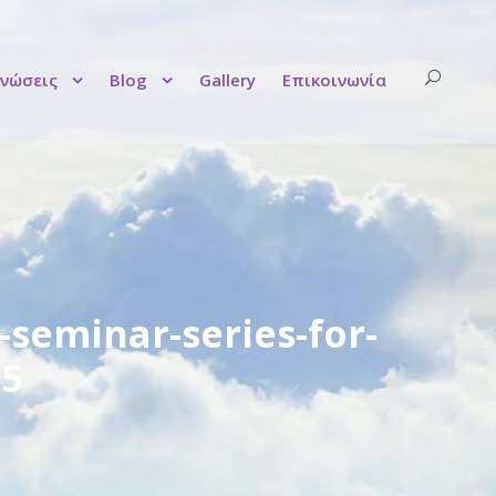
νώσεις
Blog
Gallery
Επικοινωνία
seminar-series-for-
25