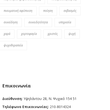
πνευματική αφύπνιση
ποίηση
σεβασμός
συνείδηση
συνειδητότητα
υπηρεσία
χαρά
χορτοφαγία
χριστός
ψυχή
ψυχοθεραπεία
Επικοινωνία
Διεύθυνση:
Υψηλάντου 28, Ν. Ψυχικό 154 51
Τηλέφωνο Επικοινωνίας:
210-8014324