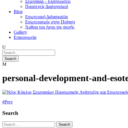
Σεμινάρια – Εκδηλώσεις
Προσεχείς Διαλογισμοί
Blog
Εσωτερική Διδασκαλία
Εσωτερισμός στην Ποίηση
Άρθρα του ήχου της ψυχής
Gallery
Επικοινωνία
personal-development-and-esoter
Prev
Search