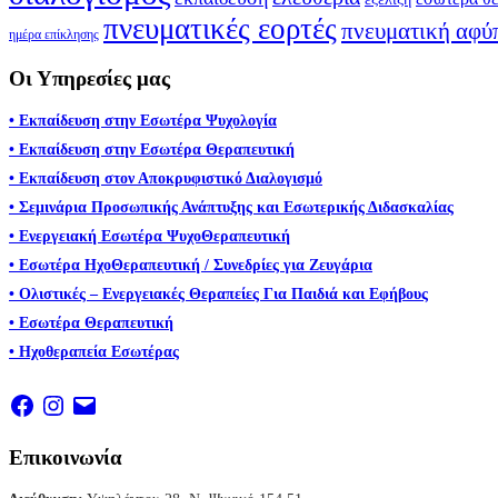
πνευματικές εορτές
πνευματική αφύ
ημέρα επίκλησης
Οι Υπηρεσίες μας
• Εκπαίδευση στην Εσωτέρα Ψυχολογία
• Εκπαίδευση στην Εσωτέρα Θεραπευτική
• Εκπαίδευση στον Αποκρυφιστικό Διαλογισμό
• Σεμινάρια Προσωπικής Ανάπτυξης και Εσωτερικής Διδασκαλίας
• Ενεργειακή Εσωτέρα ΨυχοΘεραπευτική
• Εσωτέρα ΗχοΘεραπευτική / Συνεδρίες για Ζευγάρια
• Ολιστικές – Ενεργειακές Θεραπείες Για Παιδιά και Εφήβους
• Εσωτέρα Θεραπευτική
• Ηχοθεραπεία Εσωτέρας
Facebook
Instagram
Email
Επικοινωνία