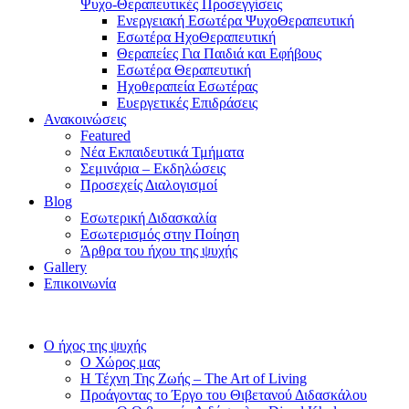
Ψυχο-Θεραπευτικές Προσεγγίσεις
Ενεργειακή Εσωτέρα ΨυχοΘεραπευτική
Εσωτέρα ΗχοΘεραπευτική
Θεραπείες Για Παιδιά και Εφήβους
Εσωτέρα Θεραπευτική
Ηχοθεραπεία Εσωτέρας
Ευεργετικές Επιδράσεις
Ανακοινώσεις
Featured
Νέα Εκπαιδευτικά Τμήματα
Σεμινάρια – Εκδηλώσεις
Προσεχείς Διαλογισμοί
Blog
Εσωτερική Διδασκαλία
Εσωτερισμός στην Ποίηση
Άρθρα του ήχου της ψυχής
Gallery
Επικοινωνία
Ο ήχος της ψυχής
Ο Χώρος μας
Η Τέχνη Της Ζωής – The Art of Living
Προάγοντας το Έργο του Θιβετανού Διδασκάλου