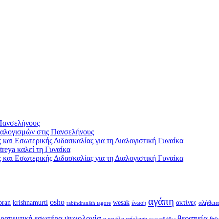
Πανσελήνους
αλογισμών στις Πανσελήνους
και Εσωτερικής Διδασκαλίας για τη Διαλογιστική Γυναίκα
reya καλεί τη Γυναίκα
και Εσωτερικής Διδασκαλίας για τη Διαλογιστική Γυναίκα
αγάπη
osho
krishnamurti
bran
wesak
ακτίνες
ένωση
αλήθεια
rabîndranâth tagore
εσωτέρα ψυχολογία
θεραπεία
ραπευτική
η μεγάλη επίκληση
θεϊ