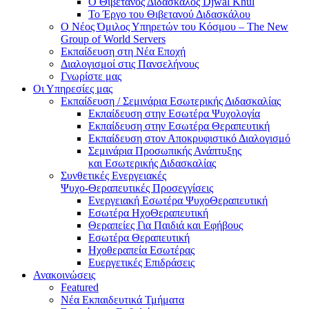
Ο Θιβετανός Διδάσκαλος Djwal Khul
Το Έργο του Θιβετανού Διδασκάλου
Ο Νέος Όμιλος Υπηρετών του Κόσμου – The New
Group of World Servers
Εκπαίδευση στη Νέα Εποχή
Διαλογισμοί στις Πανσελήνους
Γνωρίστε μας
Οι Υπηρεσίες μας
Εκπαίδευση / Σεμινάρια Εσωτερικής Διδασκαλίας
Εκπαίδευση στην Εσωτέρα Ψυχολογία
Εκπαίδευση στην Εσωτέρα Θεραπευτική
Εκπαίδευση στον Αποκρυφιστικό Διαλογισμό
Σεμινάρια Προσωπικής Ανάπτυξης
και Εσωτερικής Διδασκαλίας
Συνθετικές Ενεργειακές
Ψυχο-Θεραπευτικές Προσεγγίσεις
Ενεργειακή Εσωτέρα ΨυχοΘεραπευτική
Εσωτέρα ΗχοΘεραπευτική
Θεραπείες Για Παιδιά και Εφήβους
Εσωτέρα Θεραπευτική
Ηχοθεραπεία Εσωτέρας
Ευεργετικές Επιδράσεις
Ανακοινώσεις
Featured
Νέα Εκπαιδευτικά Τμήματα