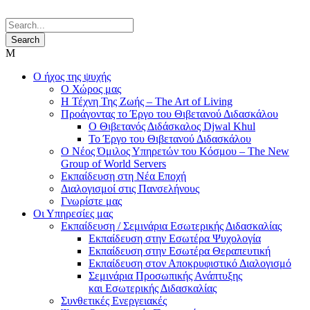
Ο ήχος της ψυχής
Ο Χώρος μας
Η Τέχνη Της Ζωής – The Art of Living
Προάγοντας το Έργο του Θιβετανού Διδασκάλου
Ο Θιβετανός Διδάσκαλος Djwal Khul
Το Έργο του Θιβετανού Διδασκάλου
Ο Νέος Όμιλος Υπηρετών του Κόσμου – The New
Group of World Servers
Εκπαίδευση στη Νέα Εποχή
Διαλογισμοί στις Πανσελήνους
Γνωρίστε μας
Οι Υπηρεσίες μας
Εκπαίδευση / Σεμινάρια Εσωτερικής Διδασκαλίας
Εκπαίδευση στην Εσωτέρα Ψυχολογία
Εκπαίδευση στην Εσωτέρα Θεραπευτική
Εκπαίδευση στον Αποκρυφιστικό Διαλογισμό
Σεμινάρια Προσωπικής Ανάπτυξης
και Εσωτερικής Διδασκαλίας
Συνθετικές Ενεργειακές