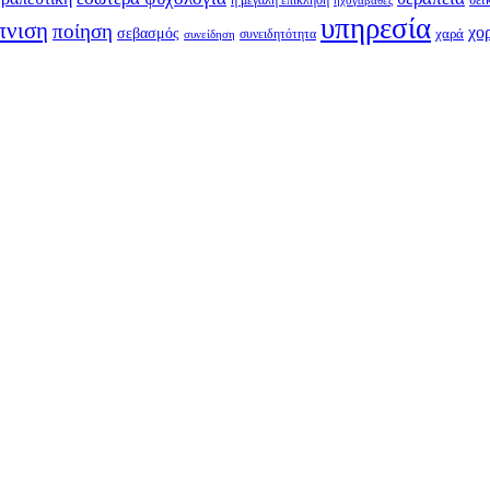
ηχογαβάθες
υπηρεσία
πνιση
ποίηση
χο
σεβασμός
συνειδητότητα
χαρά
συνείδηση