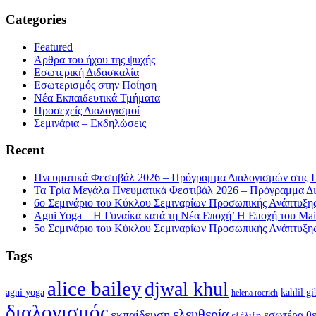
Categories
Featured
Άρθρα του ήχου της ψυχής
Εσωτερική Διδασκαλία
Εσωτερισμός στην Ποίηση
Νέα Εκπαιδευτικά Τμήματα
Προσεχείς Διαλογισμοί
Σεμινάρια – Εκδηλώσεις
Recent
Πνευματικά Φεστιβάλ 2026 – Πρόγραμμα Διαλογισμών στις 
Τα Τρία Μεγάλα Πνευματικά Φεστιβάλ 2026 – Πρόγραμμα Δι
6ο Σεμινάριο του Κύκλου Σεμιναρίων Προσωπικής Ανάπτυξης 
Agni Yoga – Η Γυναίκα κατά τη Νέα Εποχή’ Η Εποχή του Mait
5ο Σεμινάριο του Κύκλου Σεμιναρίων Προσωπικής Ανάπτυξης 
Tags
alice bailey
djwal khul
agni yoga
kahlil gi
helena roerich
διαλογισμός
ελευθερία
εκπαίδευση
εσωτέρα θε
εξέλιξη