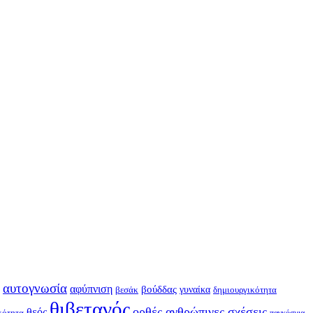
αυτογνωσία
αφύπνιση
βούδδας
γυναίκα
βεσάκ
δημιουργικότητα
θιβετανός
ορθές ανθρώπινες σχέσεις
θεός
κότητα
παγκόσμια