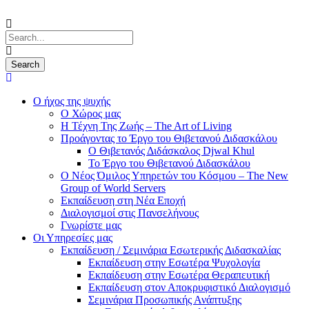
Ο ήχος της ψυχής
Ο Χώρος μας
Η Τέχνη Της Ζωής – The Art of Living
Προάγοντας το Έργο του Θιβετανού Διδασκάλου
Ο Θιβετανός Διδάσκαλος Djwal Khul
Το Έργο του Θιβετανού Διδασκάλου
Ο Νέος Όμιλος Υπηρετών του Κόσμου – The New
Group of World Servers
Εκπαίδευση στη Νέα Εποχή
Διαλογισμοί στις Πανσελήνους
Γνωρίστε μας
Οι Υπηρεσίες μας
Εκπαίδευση / Σεμινάρια Εσωτερικής Διδασκαλίας
Εκπαίδευση στην Εσωτέρα Ψυχολογία
Εκπαίδευση στην Εσωτέρα Θεραπευτική
Εκπαίδευση στον Αποκρυφιστικό Διαλογισμό
Σεμινάρια Προσωπικής Ανάπτυξης