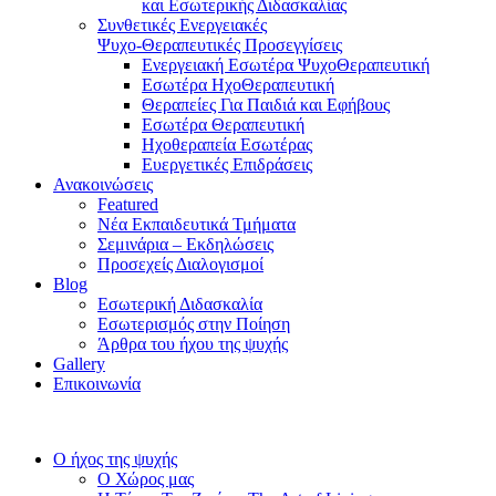
και Εσωτερικής Διδασκαλίας
Συνθετικές Ενεργειακές
Ψυχο-Θεραπευτικές Προσεγγίσεις
Ενεργειακή Εσωτέρα ΨυχοΘεραπευτική
Εσωτέρα ΗχοΘεραπευτική
Θεραπείες Για Παιδιά και Εφήβους
Εσωτέρα Θεραπευτική
Ηχοθεραπεία Εσωτέρας
Ευεργετικές Επιδράσεις
Ανακοινώσεις
Featured
Νέα Εκπαιδευτικά Τμήματα
Σεμινάρια – Εκδηλώσεις
Προσεχείς Διαλογισμοί
Blog
Εσωτερική Διδασκαλία
Εσωτερισμός στην Ποίηση
Άρθρα του ήχου της ψυχής
Gallery
Επικοινωνία
Ο ήχος της ψυχής
Ο Χώρος μας