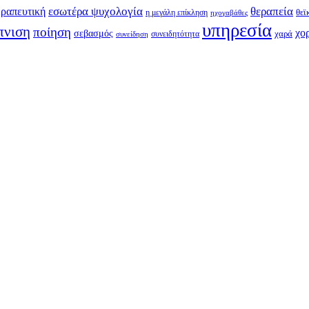
εσωτέρα ψυχολογία
θεραπεία
ραπευτική
η μεγάλη επίκληση
θεϊ
ηχογαβάθες
υπηρεσία
πνιση
ποίηση
χο
σεβασμός
συνειδητότητα
χαρά
συνείδηση