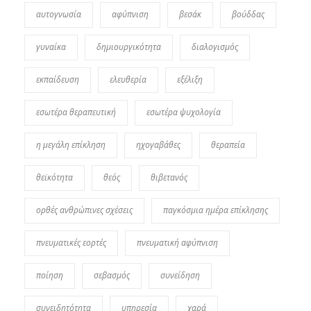
αυτογνωσία
αφύπνιση
βεσάκ
βούδδας
γυναίκα
δημιουργικότητα
διαλογισμός
εκπαίδευση
ελευθερία
εξέλιξη
εσωτέρα θεραπευτική
εσωτέρα ψυχολογία
η μεγάλη επίκληση
ηχογαβάθες
θεραπεία
θεϊκότητα
θεός
θιβετανός
ορθές ανθρώπινες σχέσεις
παγκόσμια ημέρα επίκλησης
πνευματικές εορτές
πνευματική αφύπνιση
ποίηση
σεβασμός
συνείδηση
συνειδητότητα
υπηρεσία
χαρά