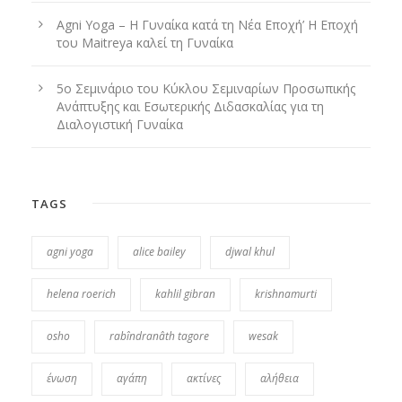
Agni Yoga – Η Γυναίκα κατά τη Νέα Εποχή’ Η Εποχή
του Maitreya καλεί τη Γυναίκα
5ο Σεμινάριο του Κύκλου Σεμιναρίων Προσωπικής
Ανάπτυξης και Εσωτερικής Διδασκαλίας για τη
Διαλογιστική Γυναίκα
TAGS
agni yoga
alice bailey
djwal khul
helena roerich
kahlil gibran
krishnamurti
osho
rabîndranâth tagore
wesak
ένωση
αγάπη
ακτίνες
αλήθεια