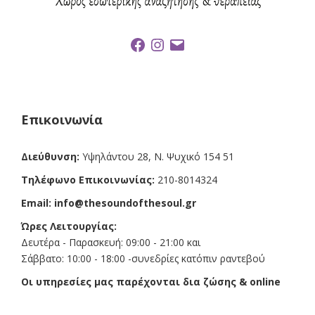
F
I
E
a
n
m
c
s
a
e
t
i
b
a
l
o
g
o
r
k
a
Επικοινωνία
m
Διεύθυνση:
Υψηλάντου 28, Ν. Ψυχικό 154 51
Τηλέφωνο Επικοινωνίας:
210-8014324
Email:
info@thesoundofthesoul.gr
Ώρες Λειτουργίας:
Δευτέρα - Παρασκευή: 09:00 - 21:00 και
Σάββατο: 10:00 - 18:00 -συνεδρίες κατόπιν ραντεβού
Οι υπηρεσίες μας παρέχονται δια ζώσης & online