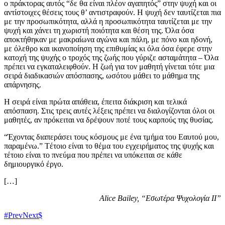
ο πράκτορας αυτός “δε θα είναι πλέον αγαπητός” στην ψυχή και οι
αντίστοιχες θέσεις τους θ’ αντιστραφούν. H ψυχή δεν ταυτίζεται πια
με την προσωπικότητα, αλλά η προσωπικότητα ταυτίζεται με την
ψυχή και χάνει τη χωριστή ποιότητα και θέση της. Όλα όσα
αποκτήθηκαν με μακραίωνα αγώνα και πάλη, με πόνο και ηδονή,
με όλεθρο και ικανοποίηση της επιθυμίας κι όλα όσα έφερε στην
κατοχή της ψυχής ο τροχός της ζωής που γύριζε ασταμάτητα – Όλα
πρέπει να εγκαταλειφθούν. H ζωή για τον μαθητή γίνεται τότε μια
σειρά διαδικασιών απόσπασης, ωσότου μάθει το μάθημα της
απάρνησης.
H σειρά είναι πρώτα απάθεια, έπειτα διάκριση και τελικά
απόσπαση. Στις τρεις αυτές λέξεις πρέπει να διαλογίζονται όλοι οι
μαθητές, αν πρόκειται να δρέψουν ποτέ τους καρπούς της θυσίας.
“Έχοντας διαπεράσει τους κόσμους με ένα τμήμα του Eαυτού μου,
παραμένω.” Tέτοιο είναι το θέμα του εγχειρήματος της ψυχής και
τέτοιο είναι το πνεύμα που πρέπει να υπόκειται σε κάθε
δημιουργικό έργο.
[…]
Alice Bailey, “Εσωτέρα Ψυχολογία ΙΙ”
Prev
Next