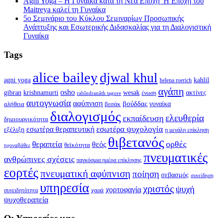
Agni Yoga – Η Γυναίκα κατά τη Νέα Εποχή’ Η Εποχή του
Maitreya καλεί τη Γυναίκα
5ο Σεμινάριο του Κύκλου Σεμιναρίων Προσωπικής
Ανάπτυξης και Εσωτερικής Διδασκαλίας για τη Διαλογιστική
Γυναίκα
Tags
alice bailey
djwal khul
agni yoga
kahlil
helena roerich
αγάπη
osho
krishnamurti
gibran
wesak
ακτίνες
ένωση
rabîndranâth tagore
αυτογνωσία
αφύπνιση
βούδδας
γυναίκα
αλήθεια
βεσάκ
διαλογισμός
ελευθερία
εκπαίδευση
δημιουργικότητα
εσωτέρα ψυχολογία
εσωτέρα θεραπευτική
εξέλιξη
η μεγάλη επίκληση
θιβετανός
ορθές
θεραπεία
θεός
θεϊκότητα
ηχογαβάθες
πνευματικές
ανθρώπινες σχέσεις
παγκόσμια ημέρα επίκλησης
εορτές
πνευματική αφύπνιση
ποίηση
σεβασμός
συνείδηση
υπηρεσία
χριστός
ψυχή
χορτοφαγία
συνειδητότητα
χαρά
ψυχοθεραπεία