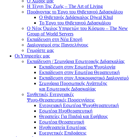
Ο Χώρος μας
Η Τέχνη Της Ζωής – The Art of Living
Προάγοντας το Έργο του Θιβετανού Διδασκάλου
Ο Θιβετανός Διδάσκαλος Djwal Khul
Το Έργο του Θιβετανού Διδασκάλου
Ο Νέος Όμιλος Υπηρετών του Κόσμου – The New
Group of World Servers
Εκπαίδευση στη Νέα Εποχή
Διαλογισμοί στις Πανσελήνους
Γνωρίστε μας
Οι Υπηρεσίες μας
Εκπαίδευση / Σεμινάρια Εσωτερικής Διδασκαλίας
Εκπαίδευση στην Εσωτέρα Ψυχολογία
Εκπαίδευση στην Εσωτέρα Θεραπευτική
Εκπαίδευση στον Αποκρυφιστικό Διαλογισμό
Σεμινάρια Προσωπικής Ανάπτυξης
και Εσωτερικής Διδασκαλίας
Συνθετικές Ενεργειακές
Ψυχο-Θεραπευτικές Προσεγγίσεις
Ενεργειακή Εσωτέρα ΨυχοΘεραπευτική
Εσωτέρα ΗχοΘεραπευτική
Θεραπείες Για Παιδιά και Εφήβους
Εσωτέρα Θεραπευτική
Ηχοθεραπεία Εσωτέρας
Ευεργετικές Επιδράσεις