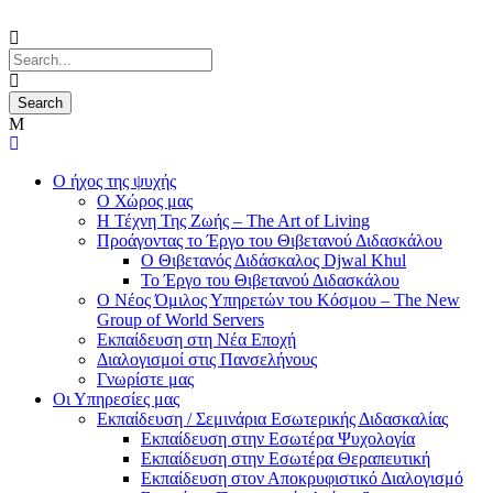
Ο ήχος της ψυχής
Ο Χώρος μας
Η Τέχνη Της Ζωής – The Art of Living
Προάγοντας το Έργο του Θιβετανού Διδασκάλου
Ο Θιβετανός Διδάσκαλος Djwal Khul
Το Έργο του Θιβετανού Διδασκάλου
Ο Νέος Όμιλος Υπηρετών του Κόσμου – The New
Group of World Servers
Εκπαίδευση στη Νέα Εποχή
Διαλογισμοί στις Πανσελήνους
Γνωρίστε μας
Οι Υπηρεσίες μας
Εκπαίδευση / Σεμινάρια Εσωτερικής Διδασκαλίας
Εκπαίδευση στην Εσωτέρα Ψυχολογία
Εκπαίδευση στην Εσωτέρα Θεραπευτική
Εκπαίδευση στον Αποκρυφιστικό Διαλογισμό