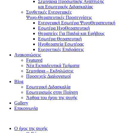
Σεμινάρια Προσωπικής Ανάπτυξης
και Εσωτερικής Διδασκαλίας
Συνθετικές Ενεργειακές
Ψυχο-Θεραπευτικές Προσεγγίσεις
Ενεργειακή Εσωτέρα ΨυχοΘεραπευτική
Εσωτέρα ΗχοΘεραπευτική
Θεραπείες Για Παιδιά και Εφήβους
Εσωτέρα Θεραπευτική
Ηχοθεραπεία Εσωτέρας
Ευεργετικές Επιδράσεις
Ανακοινώσεις
Featured
Νέα Εκπαιδευτικά Τμήματα
Σεμινάρια – Εκδηλώσεις
Προσεχείς Διαλογισμοί
Blog
Εσωτερική Διδασκαλία
Εσωτερισμός στην Ποίηση
Άρθρα του ήχου της ψυχής
Gallery
Επικοινωνία
Ο ήχος της ψυχής