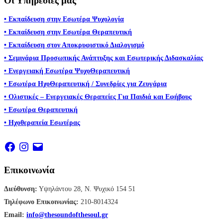
Οι Υπηρεσίες μας
• Εκπαίδευση στην Εσωτέρα Ψυχολογία
• Εκπαίδευση στην Εσωτέρα Θεραπευτική
• Εκπαίδευση στον Αποκρυφιστικό Διαλογισμό
• Σεμινάρια Προσωπικής Ανάπτυξης και Εσωτερικής Διδασκαλίας
• Ενεργειακή Εσωτέρα ΨυχοΘεραπευτική
• Εσωτέρα ΗχοΘεραπευτική / Συνεδρίες για Ζευγάρια
• Ολιστικές – Ενεργειακές Θεραπείες Για Παιδιά και Εφήβους
• Εσωτέρα Θεραπευτική
• Ηχοθεραπεία Εσωτέρας
Facebook
Instagram
Email
Επικοινωνία
Διεύθυνση:
Υψηλάντου 28, Ν. Ψυχικό 154 51
Τηλέφωνο Επικοινωνίας:
210-8014324
Email:
info@thesoundofthesoul.gr