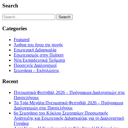
Search
Categories
Featured
Άρθρα του ήχου της ψυχής
Εσωτερική Διδασκαλία
Εσωτερισμός στην Ποίηση
Νέα Εκπαιδευτικά Τμήματα
Προσεχείς Διαλογισμοί
Σεμινάρια – Εκδηλώσεις
Recent
Πνευματικά Φεστιβάλ 2026 – Πρόγραμμα Διαλογισμών στις
Πανσελήνους
Τα Τρία Μεγάλα Πνευματικά Φεστιβάλ 2026 – Πρόγραμμα
Διαλογισμών στις Πανσελήνους
6ο Σεμινάριο του Κύκλου Σεμιναρίων Προσωπικής
Ανάπτυξης και Εσωτερικής Διδασκαλίας για τη Διαλογιστική
Γυναίκα