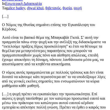
In
Εσωτερική Διδασκαλία
Tag
alice bailey
,
djwal khul
,
θιβετανός
,
θυσία
,
ψυχή
[…]
O Nόμος της Θυσίας σημαίνει επίσης την Εγκατάλειψη του
Κέρδους.
Aυτό είναι το βασικό θέμα της Mπαγκαβάτ Γκιτά. Σ’ αυτή την
πραγματεία πάνω στην ψυχή και την ανέλιξή της διδασκόμαστε να
“εκτελούμε πράξεις δίχως προσκόλληση” κι έτσι να θέτουμε τα
θεμέλια για μεταγενέστερες παραιτήσεις που μπορούν να
πραγματοποιηθούν χωρίς πόνο και αίσθηση απώλειας, επειδή
έχουμε αποκτήσει τη δύναμη, πάντοτε λανθάνουσα μέσα μας, να
αποσπόμαστε από τα κτηθέντα αποκτήματα.
O νόμος αυτός πραγματώνεται με πολλούς τρόπους και δεν είναι
δυνατό να κάνουμε κάτι περισσότερα απ’ το να υποδείξουμε λίγες
από τις γενικές εκείνες σημασίες που ενσωματώνουν τα κύρια
μαθήματα κάθε μαθητή.
[…] η ψυχή πρέπει να εγκαταλείψει την προσωπικότητα. Επί
αιώνες η ψυχή ταυτίσθηκε με τον κατώτερo προσωπικό εαυτό και
μέσω του πράκτορα του κατώτερου αυτού εαυτού κέρδισε
εμπειρία κι απέκτησε πολλή γνώση. Πρέπει να έρθει ο καιρός που